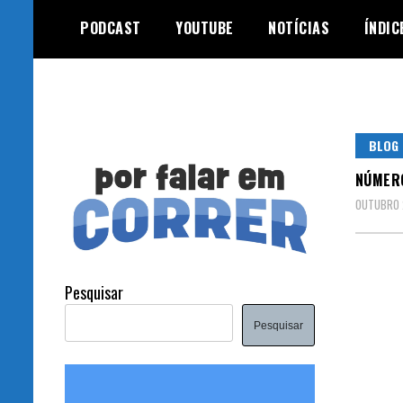
Skip
PODCAST
YOUTUBE
NOTÍCIAS
ÍNDIC
to
content
BLOG 
NÚMER
OUTUBRO 
Pesquisar
Pesquisar