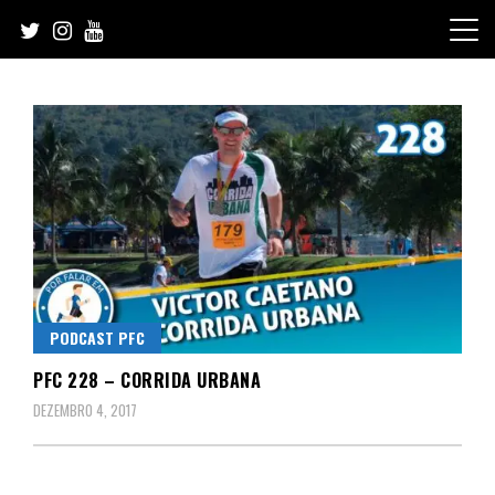
Skip
to
content
PODCAST PFC
PFC 228 – CORRIDA URBANA
DEZEMBRO 4, 2017