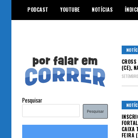
Skip
PODCAST
YOUTUBE
NOTÍCIAS
ÍNDIC
to
content
NOTÍC
CROSS 
(CE), 
SETEMBRO
Pesquisar
NOTÍC
Pesquisar
INSCRI
FORTAL
CAIXA 
FEIRA (