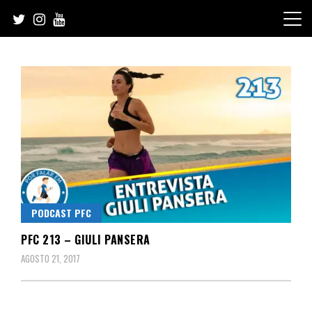
Skip
to
content
PODCAST PFC
PFC 213 – GIULI PANSERA
AGOSTO 21, 2017