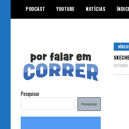
Skip
PODCAST
YOUTUBE
NOTÍCIAS
ÍNDIC
to
content
VÍDEO
SKECHE
OUTUBRO 1
Pesquisar
Pesquisar