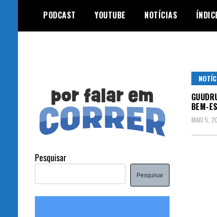
Skip
PODCAST
YOUTUBE
NOTÍCIAS
ÍNDIC
to
content
NOTÍC
GUUDRU
BEM-ES
MAIO 5, 2
Pesquisar
Pesquisar