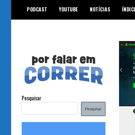
Skip
PODCAST
YOUTUBE
NOTÍCIAS
ÍNDIC
to
content
Pesquisar
Pesquisar