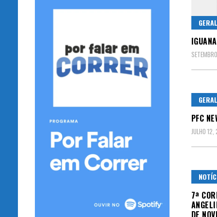
GERA
IGUANA
SETEMBRO 
GERA
PFC NE
JULHO 12,
NOTÍC
7ª COR
ANGELI
DE NO