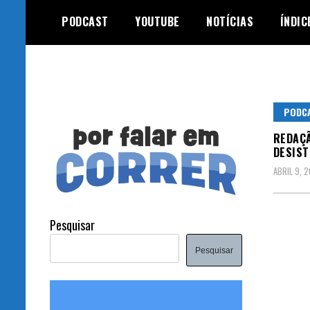
Skip
PODCAST
YOUTUBE
NOTÍCIAS
ÍNDIC
to
content
PODC
REDAÇÃ
DESIST
ABRIL 9, 
Pesquisar
Pesquisar