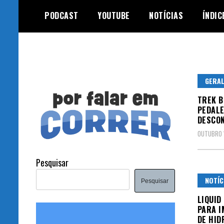
Skip
PODCAST
YOUTUBE
NOTÍCIAS
ÍNDIC
to
content
GERA
TREK B
PEDALE
DESCON
OUTUBRO 
Pesquisar
NOTÍC
Pesquisar
LIQUID
PARA I
DE HID