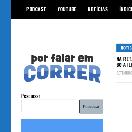
Skip
PODCAST
YOUTUBE
NOTÍCIAS
ÍNDIC
to
content
NOTÍC
NA RET
80 ATL
SETEMBRO
Pesquisar
Pesquisar