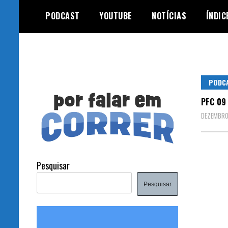
Skip
PODCAST
YOUTUBE
NOTÍCIAS
ÍNDIC
to
content
PODC
PFC 09
DEZEMBRO 
Pesquisar
Pesquisar