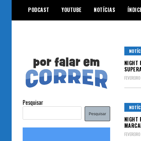
Skip
PODCAST
YOUTUBE
NOTÍCIAS
ÍNDIC
to
content
NOTÍC
NIGHT 
SUPERA
FEVEREIRO
Pesquisar
NOTÍC
Pesquisar
NIGHT 
MARCAD
FEVEREIRO