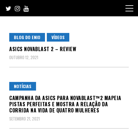
Skip
to
content
BLOG DO ENIO
VÍDEOS
ASICS NOVABLAST 2 – REVIEW
OUTUBRO 12, 2021
NOTÍCIAS
CAMPANHA DA ASICS PARA NOVABLAST™2 MAPEIA
PISTAS PERFEITAS E MOSTRA A RELAÇÃO DA
CORRIDA NA VIDA DE QUATRO MULHERES
SETEMBRO 21, 2021