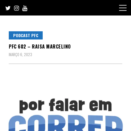
Skip
to
content
PODCAST PFC
PFC 602 – RAISA MARCELINO
MARÇO 6, 2023