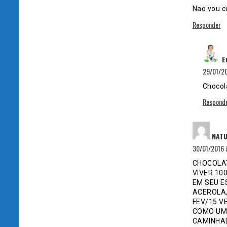
Nao vou c
Responder
E
29/01/20
Chocol
Respond
NATU
30/01/2016 
CHOCOLAT
VIVER 10
EM SEU E
ACEROLA
FEV/15 V
COMO UMA
CAMINHAD