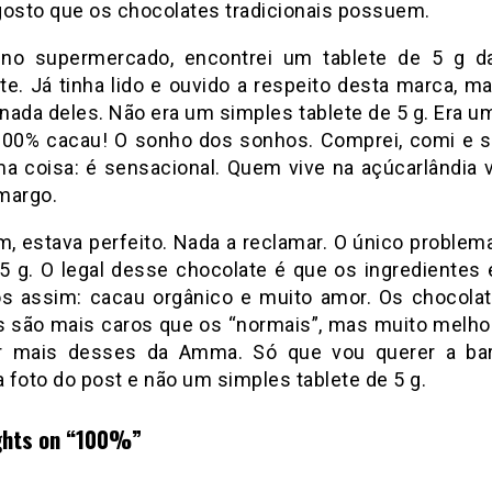
gosto que os chocolates tradicionais possuem.
 no supermercado, encontrei um tablete de 5 g 
te. Já tinha lido e ouvido a respeito desta marca, m
nada deles. Não era um simples tablete de 5 g. Era um
100% cacau! O sonho dos sonhos. Comprei, comi e 
ma coisa: é sensacional. Quem vive na açúcarlândia v
margo.
m, estava perfeito. Nada a reclamar. O único problema
5 g. O legal desse chocolate é que os ingredientes
os assim: cacau orgânico e muito amor. Os chocola
 são mais caros que os “normais”, mas muito melho
r mais desses da Amma. Só que vou querer a bar
 foto do post e não um simples tablete de 5 g.
hts on “
100%
”
disse: