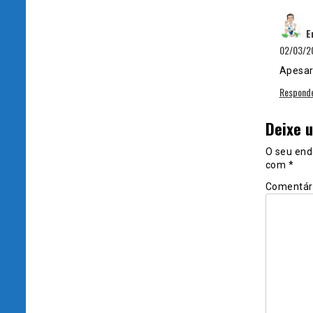
E
02/03/20
Apesar
Respond
Deixe 
O seu end
com
*
Comentár