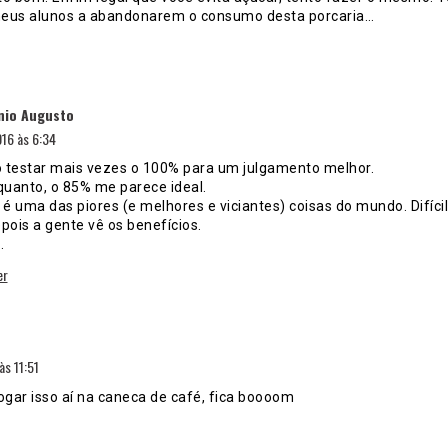
eus alunos a abandonarem o consumo desta porcaria…
disse:
nio Augusto
16 às 6:34
o testar mais vezes o 100% para um julgamento melhor.
quanto, o 85% me parece ideal.
é uma das piores (e melhores e viciantes) coisas do mundo. Difícil 
pois a gente vê os benefícios.
.
er
disse:
s 11:51
ogar isso aí na caneca de café, fica boooom