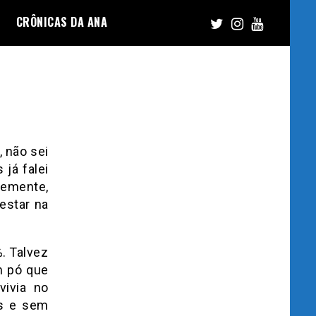
CRÔNICAS DA ANA
, não sei
já falei
temente,
estar na
. Talvez
m pó que
vivia no
is e sem