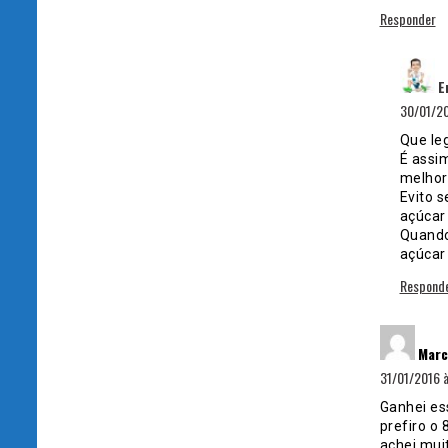
Responder
E
30/01/20
Que leg
É assi
melhor
Evito 
açúcar
Quando
açúcar
Respond
Marc
31/01/2016 à
Ganhei es
prefiro o
achei mui