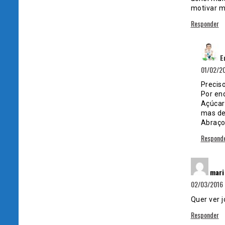
motivar m
Responder
E
01/02/20
Precis
Por en
Açúcar 
mas de
Abraço
Respond
mari
02/03/2016 à
Quer ver j
Responder