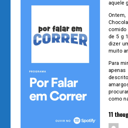
aquele 
Ontem,
Chocola
comido 
de 5 g 
dizer u
muito a
Para mi
apenas 
descrit
amargos
procura
como na
11 thoug