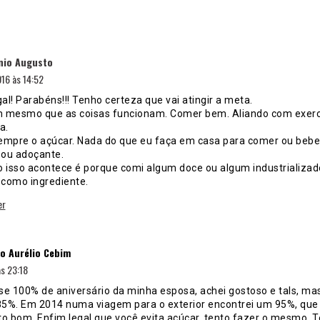
disse:
nio Augusto
16 às 14:52
al! Parabéns!!! Tenho certeza que vai atingir a meta.
m mesmo que as coisas funcionam. Comer bem. Aliando com exercí
a.
sempre o açúcar. Nada do que eu faça em casa para comer ou beb
 ou adoçante.
 isso acontece é porque comi algum doce ou algum industrializa
 como ingrediente.
er
disse:
o Aurélio Cebim
s 23:18
se 100% de aniversário da minha esposa, achei gostoso e tals, ma
 85%. Em 2014 numa viagem para o exterior encontrei um 95%, q
to bom. Enfim legal que você evita açúcar, tento fazer o mesmo. T