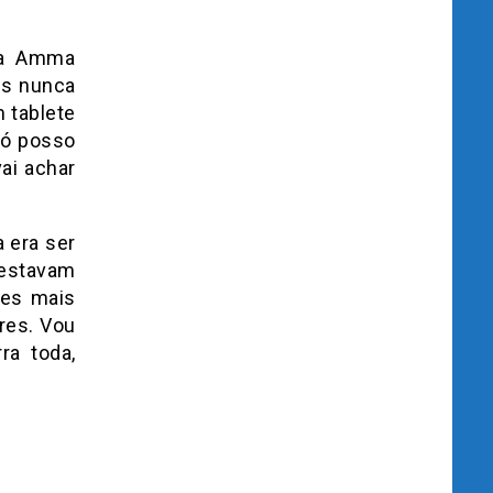
da Amma
as nunca
 tablete
só posso
ai achar
 era ser
 estavam
tes mais
res. Vou
ra toda,