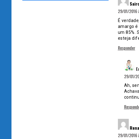
Sair
29/01/2016 
É verdade
amargo é 
um 85%. S
esteja di
Responder
E
29/01/20
Ah, se
Achava
contin
Respond
Rena
29/01/2016 