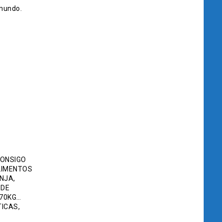
 mundo.
CONSIGO
LIMENTOS
NJA,
SDE
 70KG…
ICAS,