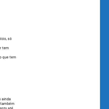
cio, só
er tem
do que tem
s ainda
ue também
ento até