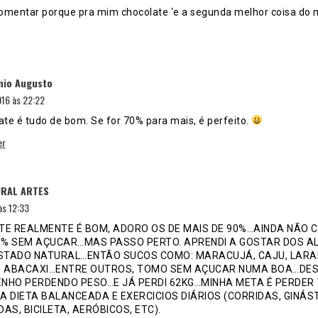
omentar porque pra mim chocolate ‘e a segunda melhor coisa do
disse:
nio Augusto
16 às 22:22
ate é tudo de bom. Se for 70% para mais, é perfeito.
er
disse:
RAL ARTES
às 12:33
E REALMENTE É BOM, ADORO OS DE MAIS DE 90%…AINDA NÃO 
0% SEM AÇUCAR…MAS PASSO PERTO. APRENDI A GOSTAR DOS A
STADO NATURAL…ENTÃO SUCOS COMO: MARACUJÁ, CAJU, LARA
, ABACAXI…ENTRE OUTROS, TOMO SEM AÇUCAR NUMA BOA…DE
ENHO PERDENDO PESO…E JÁ PERDI 62KG…MINHA META É PERDER
 DIETA BALANCEADA E EXERCICIOS DIÁRIOS (CORRIDAS, GINÁST
AS, BICILETA, AERÓBICOS, ETC).