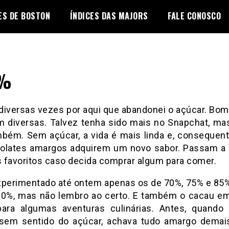
ES DE BOSTON
ÍNDICES DAS MAJORS
FALE CONOSCO
%
 diversas vezes por aqui que abandonei o açúcar. Bom
m diversas. Talvez tenha sido mais no Snapchat, mas 
mbém. Sem açúcar, a vida é mais linda e, consequen
olates amargos adquirem um novo sabor. Passam a 
os favoritos caso decida comprar algum para comer.
xperimentado até ontem apenas os de 70%, 75% e 85%
0%, mas não lembro ao certo. E também o cacau e
 para algumas aventuras culinárias. Antes, quando 
em sentido do açúcar, achava tudo amargo dema