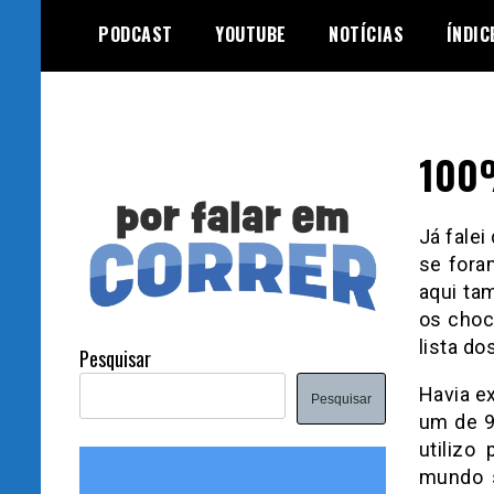
Skip
PODCAST
YOUTUBE
NOTÍCIAS
ÍNDIC
to
content
100
Já falei
se fora
aqui ta
os choc
lista d
Pesquisar
Havia e
Pesquisar
um de 9
utilizo
mundo s