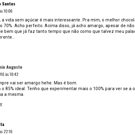
o Santos
às 10:06
, a vida sem açúcar é mais interessante. Pra mim, o melhor chocol
o 70%. Acho perfeito. Acima disso, já acho amargo, apesar de não
e bem que já faz tanto tempo que não como que talvez meu palad
ferente…
disse:
nio Augusto
16 às 10:42
mpre vai ser amargo hehe. Mas é bom.
 o 85% ideal. Tenho que experimentar mais o 100% para ver se a o
ua a mesma.
er
disse:
ta
às 22:16