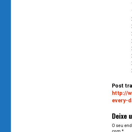
Post tra
http://
every-d
Deixe 
O seu end
com
*