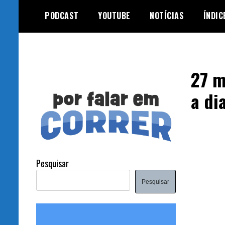
Skip
PODCAST
YOUTUBE
NOTÍCIAS
ÍNDIC
to
content
27 m
a di
Pesquisar
Pesquisar