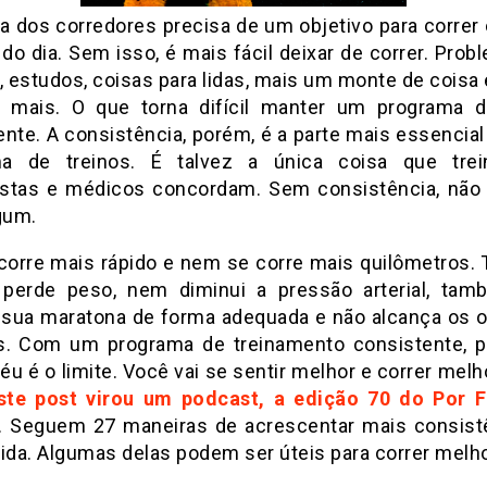
ia dos corredores precisa de um objetivo para correr 
 do dia. Sem isso, é mais fácil deixar de correr. Pro
o, estudos, coisas para lidas, mais um monte de coisa
 mais. O que torna difícil manter um programa d
ente. A consistência, porém, é a parte mais essencial
a de treinos. É talvez a única coisa que trei
gistas e médicos concordam. Sem consistência, não 
gum.
corre mais rápido e nem se corre mais quilômetros
perde peso, nem diminui a pressão arterial, ta
 sua maratona de forma adequada e não alcança os o
s. Com um programa de treinamento consistente, p
céu é o limite. Você vai se sentir melhor e correr melh
ste post virou um podcast, a edição 70 do Por 
. Seguem 27 maneiras de acrescentar mais consist
rida. Algumas delas podem ser úteis para correr melho