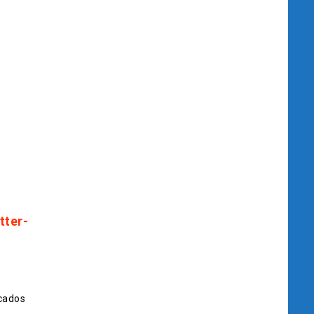
tter-
cados