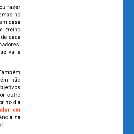
ou fazer
blemas no
 em casa
e treino
 de cada
nadores,
se vai a
. Também
mbém não
bjetivos
or outro
or no dia
Falar em
ência na
r: