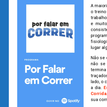
A maior
o treino
trabalh
e muito
consist
program
fisiolo
lugar al
Não se 
não se 
termina
traçado
lado, o 
a dia.
E
Corrida
sua cor