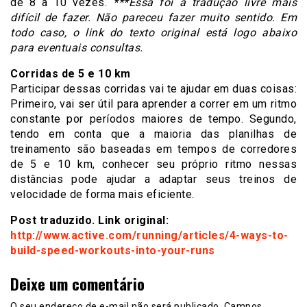
de 8 a 10 vezes.
***Essa foi a tradução livre mais
difícil de fazer. Não pareceu fazer muito sentido. Em
todo caso, o link do texto original está logo abaixo
para eventuais consultas.
Corridas de 5 e 10 km
Participar dessas corridas vai te ajudar em duas coisas:
Primeiro, vai ser útil para aprender a correr em um ritmo
constante por períodos maiores de tempo. Segundo,
tendo em conta que a maioria das planilhas de
treinamento são baseadas em tempos de corredores
de 5 e 10 km, conhecer seu próprio ritmo nessas
distâncias pode ajudar a adaptar seus treinos de
velocidade de forma mais eficiente.
Post traduzido. Link original:
http://www.active.com/running/articles/4-ways-to-
build-speed-workouts-into-your-runs
Deixe um comentário
O seu endereço de e-mail não será publicado.
Campos