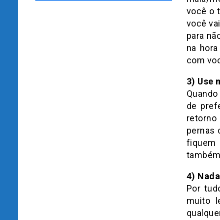
você o 
você vai
para nã
na hora
com voc
3) Use
Quando 
de pref
retorno
pernas 
fiquem 
também 
4) Nad
Por tud
muito l
qualque