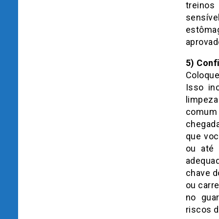
treinos
sensíve
estômago
aprovad
5) Conf
Coloque 
Isso in
limpeza 
comum s
chegada
que voc
ou até 
adequad
chave d
ou carr
no guar
riscos 