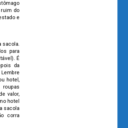
estômago
 ruim do
testado e
a sacola.
dos para
tável). É
epois da
. Lembre
u hotel,
s roupas
e valor,
no hotel
a sacola
ão corra