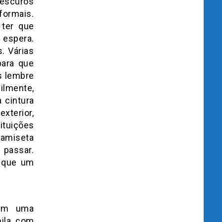
escuros
formais.
 ter que
 espera.
. Várias
para que
s lembre
cilmente,
 cintura
xterior,
ituições
camiseta
 passar.
o que um
 em uma
hila com