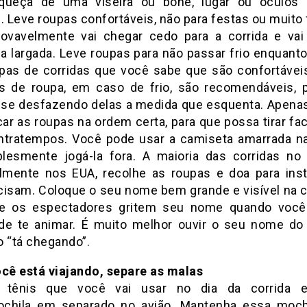
queça de uma viseira ou boné, lugar ou óculos 
 Leve roupas confortáveis, não para festas ou muito 
ovavelmente vai chegar cedo para a corrida e vai
 a largada. Leve roupas para não passar frio enquanto
pas de corridas que você sabe que são confortáveis
 de roupa, em caso de frio, são recomendáveis, 
 se desfazendo delas a medida que esquenta. Apena
ar as roupas na ordem certa, para que possa tirar fa
tratempos. Você pode usar a camiseta amarrada na
lesmente jogá-la fora. A maioria das corridas no e
almente nos EUA, recolhe as roupas e doa para inst
cisam. Coloque o seu nome bem grande e visível na 
e os espectadores gritem seu nome quando você
de te animar. É muito melhor ouvir o seu nome d
o “tá chegando”.
ocê está viajando, separe as malas
 tênis que você vai usar no dia da corrida
chila em separado no avião. Mantenha essa moc