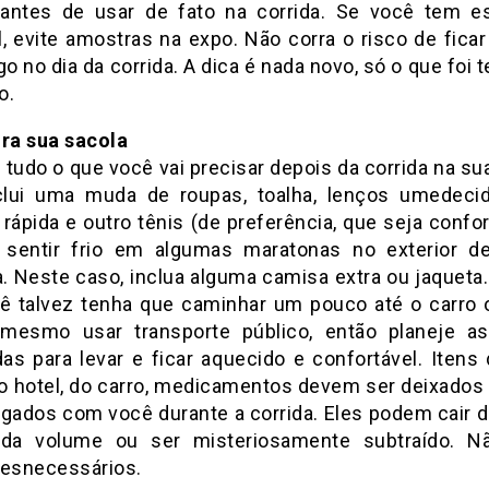
 antes de usar de fato na corrida. Se você tem 
l, evite amostras na expo. Não corra o risco de ficar
 no dia da corrida. A dica é nada novo, só o que foi 
o.
ira sua sacola
tudo o que você vai precisar depois da corrida na su
clui uma muda de roupas, toalha, lenços umedeci
rápida e outro tênis (de preferência, que seja confor
entir frio em algumas maratonas no exterior d
. Neste caso, inclua alguma camisa extra ou jaqueta
ê talvez tenha que caminhar um pouco até o carro o
mesmo usar transporte público, então planeje a
as para levar e ficar aquecido e confortável. Itens d
o hotel, do carro, medicamentos devem ser deixados 
egados com você durante a corrida. Eles podem cair d
da volume ou ser misteriosamente subtraído. N
desnecessários.