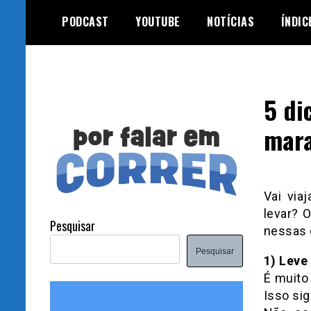
Skip
PODCAST
YOUTUBE
NOTÍCIAS
ÍNDIC
to
content
5 di
mara
Vai via
levar? 
Pesquisar
nessas 
Pesquisar
1) Leve
É muito 
Isso sig