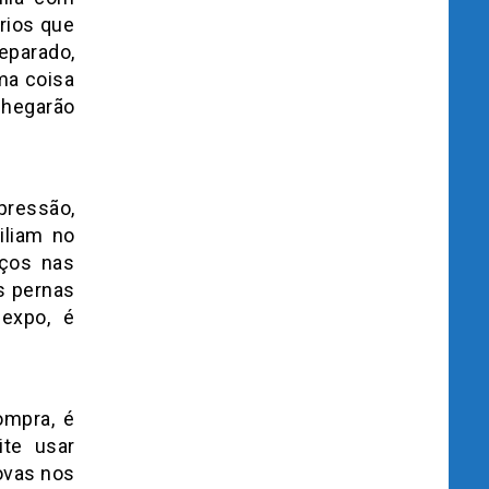
rios que
separado,
ma coisa
chegarão
pressão,
iliam no
aços nas
s pernas
 expo, é
ompra, é
ite usar
ovas nos