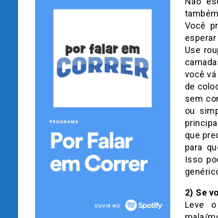
Não es
também.
Você pr
esperar
Use rou
camadas
você vá
de coloc
sem con
ou simp
princip
que pre
para qu
Isso po
genéric
2) Se v
Leve o
mala/mo