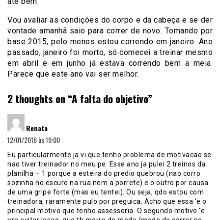
até bem.
Vou avaliar as condições do corpo e da cabeça e se der
vontade amanhã saio para correr de novo. Tomando por
base 2015, pelo menos estou correndo em janeiro. Ano
passado, janeiro foi morto, só comecei a treinar mesmo
em abril e em junho já estava correndo bem a meia.
Parece que este ano vai ser melhor.
2 thoughts on “
A falta do objetivo
”
disse:
Renata
12/01/2016 às 19:00
Eu particularmente ja vi que tenho problema de motivacao se
nao tiver treinador no meu pe. Esse ano ja pulei 2 treinos da
planilha – 1 porque a esteira do predio quebrou (nao corro
sozinha no escuro na rua nem a porrete) e o outro por causa
de uma gripe forte (mas eu tentei). Ou seja, qdo estou com
treinadora, raramente pulo por preguica. Acho que essa ‘e o
principal motivo que tenho assessoria. O segundo motivo ‘e
pra evitar lesao, que tb morro de medo (medo de correr no