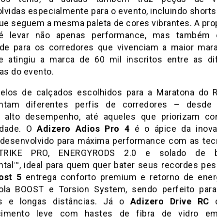
lvidas especialmente para o evento, incluindo shorts 
que seguem a mesma paleta de cores vibrantes. A pro
é levar não apenas performance, mas também e
ade para os corredores que vivenciam a maior mar
e atingiu a marca de 60 mil inscritos entre as di
as do evento.
los de calçados escolhidos para a Maratona do 
entam diferentes perfis de corredores – desde
alto desempenho, até aqueles que priorizam co
lidade. O
Adizero Adios Pro 4
é o ápice da inov
, desenvolvido para máxima performance com as tec
TRIKE PRO, ENERGYRODS 2.0 e solado de b
ntal™, ideal para quem quer bater seus recordes pe
ost 5
entrega conforto premium e retorno de ene
ola BOOST e Torsion System, sendo perfeito para
os e longas distâncias. Já o
Adizero Drive RC
c
cimento leve com hastes de fibra de vidro emb