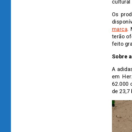
cultural
Os prod
disponí
marca
.
terão o
feito g
Sobre a
A adida
em Her
62.000 
de 23,7