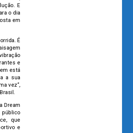
lução. E
ara o dia
posta em
orrida. É
aisagem
vibração
rantes e
uem está
ra a sua
ma vez”,
Brasil.
 a Dream
público
ce, que
ortivo e