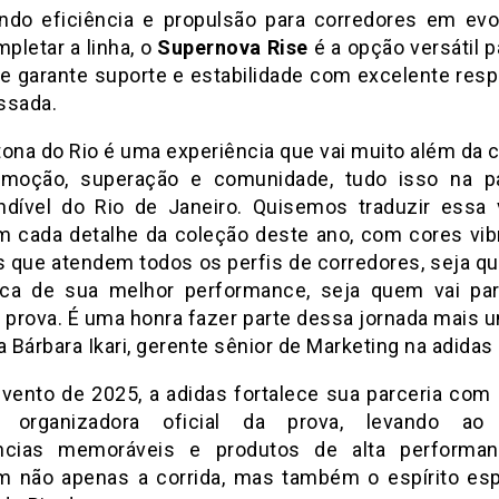
ndo eficiência e propulsão para corredores em evo
pletar a linha, o
Supernova Rise
é a opção versátil p
que garante suporte e estabilidade com excelente res
ssada.
ona do Rio é uma experiência que vai muito além da c
emoção, superação e comunidade, tudo isso na p
ndível do Rio de Janeiro. Quisemos traduzir essa 
m cada detalhe da coleção deste ano, com cores vib
 que atendem todos os perfis de corredores, seja q
a de sua melhor performance, seja quem vai pa
a prova. É uma honra fazer parte dessa jornada mais u
Bárbara Ikari, gerente sênior de Marketing na adidas 
evento de 2025, a adidas fortalece sua parceria com
y, organizadora oficial da prova, levando ao 
ências memoráveis e produtos de alta performan
m não apenas a corrida, mas também o espírito esp