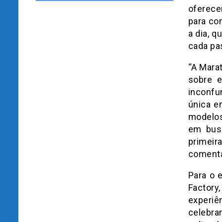
oferece
para com
a dia, 
cada pa
“A Marat
sobre 
inconfu
única e
modelos
em busc
primeir
comenta 
Para o 
Factor
experi
celebra