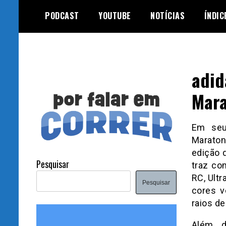
Skip
PODCAST
YOUTUBE
NOTÍCIAS
ÍNDIC
to
content
adid
Mara
Em seu
Maraton
edição 
Pesquisar
traz co
RC, Ult
Pesquisar
cores v
raios de
Além d