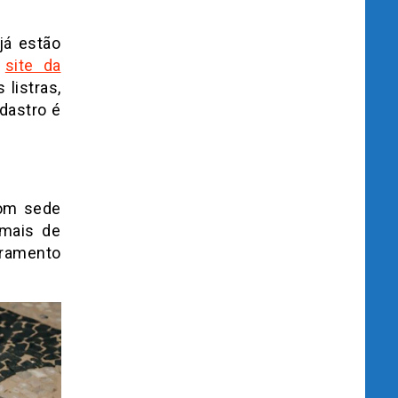
já estão
o
site da
listras,
dastro é
Com sede
mais de
uramento