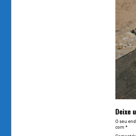
Deixe 
O seu end
com
*