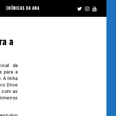
CRÔNICAS DA ANA
ra a
cial da
a para a
 A linha
ro Drive
s com as
rimeiros
stuário