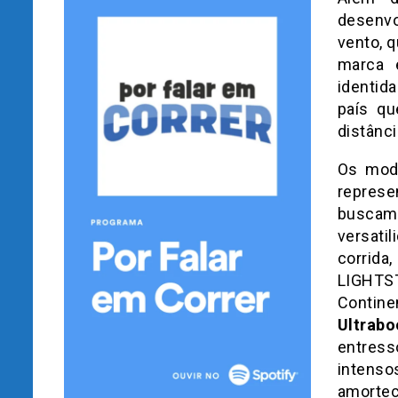
desenvo
vento, 
marca 
identid
país qu
distânci
Os mode
repres
buscam 
versati
corrida
LIGHTS
Contine
Ultrabo
entress
intens
amorte