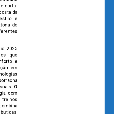
e corta-
posta da
stilo e
atona do
ferentes
Rio 2025
 os que
nforto e
ação em
nologias
orracha
ssoais.
O
rgia com
 treinos
ombina
utidas,