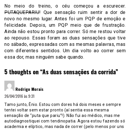
No meio do treino, o céu começou a escurecer.
PUTAQUEPARIU
! Que sensação ruim sentir a dor de
novo no mesmo lugar. Antes foi um PQP de emoção e
felicidade. Depois, um PQP meio que de frustração.
Ainda não estou pronto para correr. Só me restou voltar
ao repouso. Essas foram as duas sensações que tive
no sábado, expressadas com as mesmas palavras, mas
com diferentes sentidos. Um dia volto ao correr sem
essa dor, mas ninguém sabe quando.
5 thoughts on “
As duas sensações da corrida
”
disse:
Rodrigo Morais
26/04/2016 às 9:31
Tamo junto, Ênio. Estou com dores há dois meses e sempre
tentei voltar sem estar pronto (aí sentia essa mesma
sensação de “puta que pariu”!). Não fui ao médico, mas me
autodiagnostiquei com tendinopatia. Agora estou fazendo só
academia e elíptico, mas nada de correr (pelo menos por uns