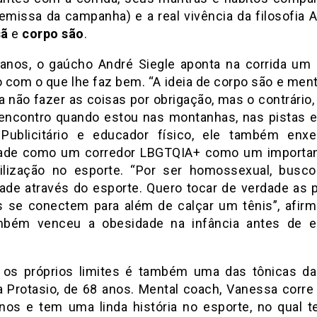
emissa da campanha) e a real vivência da filosofia 
sã
e
corpo são
.
anos, o gaúcho André Siegle aponta na corrida um 
 com o que lhe faz bem. “A ideia de corpo são e men
 não fazer as coisas por obrigação, mas o contrário,
encontro quando estou nas montanhas, nas pistas e 
 Publicitário e educador físico, ele também enx
idade como um corredor LBGTQIA+ como um importan
lização no esporte. “Por ser homossexual, busco
dade através do esporte. Quero tocar de verdade as 
s se conectem para além de calçar um tênis”, afirm
bém venceu a obesidade na infância antes de e
 os próprios limites é também uma das tônicas da
 Protasio, de 68 anos. Mental coach, Vanessa corre
nos e tem uma linda história no esporte, no qual t