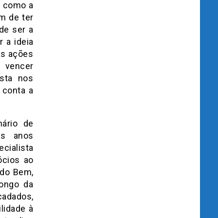
, como a
m de ter
de ser a
 a ideia
as ações
 vencer
asta nos
 conta a
ário de
ês anos
cialista
ócios ao
 do Bem,
longo da
cadados,
lidade à