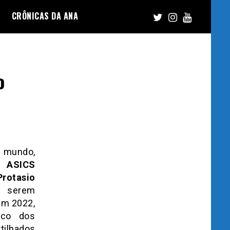
CRÔNICAS DA ANA
o
 mundo,
pe
ASICS
Protasio
e serem
Em 2022,
ico dos
tilhados