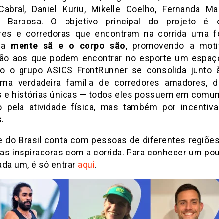
Cabral, Daniel Kuriu, Mikelle Coelho, Fernanda M
o Barbosa. O objetivo principal do projeto é e
res e corredoras que encontram na corrida uma 
 a
mente sã e o corpo são
, promovendo a moti
ção aos que podem encontrar no esporte um espaç
o o grupo ASICS FrontRunner se consolida junto 
a verdadeira família de corredores amadores, d
s e histórias únicas — todos eles possuem em comu
o pela atividade física, mas também por incentiva
.
e do Brasil conta com pessoas de diferentes regiões
rias inspiradoras com a corrida. Para conhecer um po
ada um, é só entrar
aqui
.