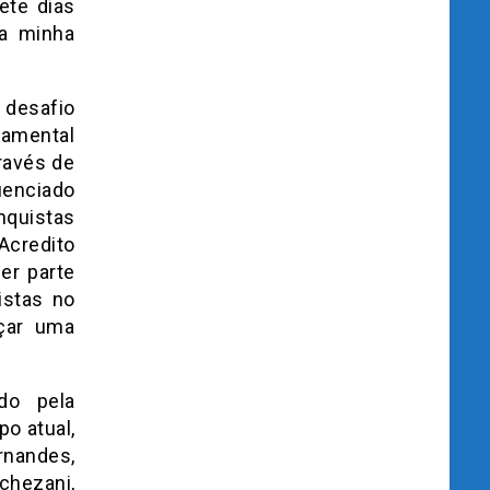
ete dias
sa minha
 desafio
damental
ravés de
uenciado
nquistas
Acredito
er parte
istas no
nçar uma
do pela
o atual,
rnandes,
chezani,