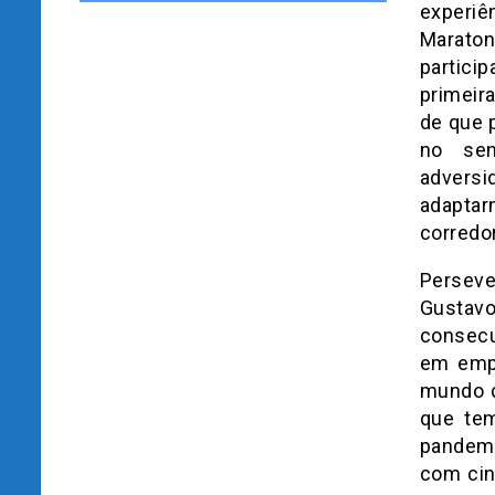
experiê
Maraton
partici
primeir
de que 
no sen
adversi
adaptar
corredo
Persev
Gustav
consecu
em empl
mundo d
que tem
pandemi
com cin