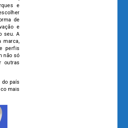
arques e
scolher
forma de
vação e
o seu. A
à marca,
e perfis
m não só
r outras
 do país
uco mais