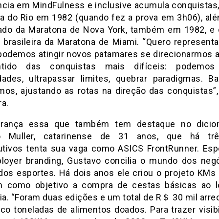
ncia em MindFulness e inclusive acumula conquistas
a do Rio em 1982 (quando fez a prova em 3h06), alé
pado da Maratona de Nova York, também em 1982, e 
a brasileira da Maratona de Miami. “Quero representar
podemos atingir novos patamares se direcionarmos 
tido das conquistas mais difíceis: podemos
dades, ultrapassar limites, quebrar paradigmas. B
mos, ajustando as rotas na direção das conquistas”,
ra.
erança essa que também tem destaque no dicion
o Muller, catarinense de 31 anos, que há tr
tivos tenta sua vaga como ASICS FrontRunner. Espe
oyer branding, Gustavo concilia o mundo dos neg
os esportes. Há dois anos ele criou o projeto KMs
 como objetivo a compra de cestas básicas ao 
a. “Foram duas edições e um total de R＄ 30 mil arre
co toneladas de alimentos doados. Para trazer visibi