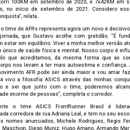
corri 100KM em setembro de 2020, e 7x42KM em s
s, no início de setembro de 2021. Considero es
nquista”, relata.
r o time de AFRs representa agora um novo e decisivo
jornada, que Gustavo acolhe com gratidão. “É fun
m estar em equilíbrio. Viver a minha melhor versão at
o único de saúde física e mental. Nosso corpo é infl
ilo que acreditamos, da mesma forma que as co
orpo nos levam a ter mais autoestima e confiança. 
ovimento AFR pode ser ainda maior e vou amar faz
Já vivo a filosofia ASICS através das minhas conqu
no e sei que junto com o time, poderemos alca
dade enorme de pessoas”, completa o corredor.
ente o time ASICS FrontRunner Brasil é lidera
ada corredora de rua Adriana Leal, e tem no seu escop
s nomes anunciados, Michele Rodrigues, Regis Fe
a Maschion, Diego Muniz, Hugo Amano, Armando Mar