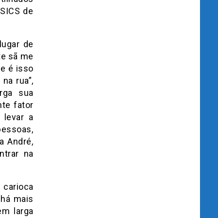
ASICS de
lugar de
te sã me
 e é isso
na rua”,
erga sua
te fator
 levar a
pessoas,
a André,
ntrar na
 carioca
 há mais
em larga