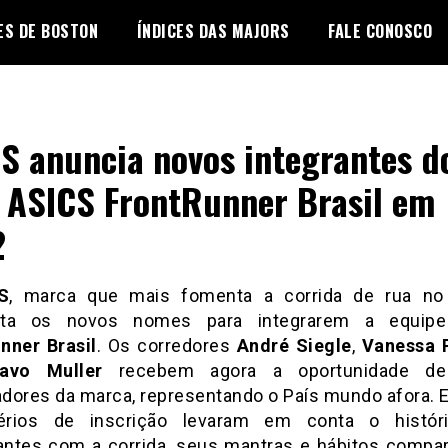
ES DE BOSTON
ÍNDICES DAS MAJORS
FALE CONOSCO
S anuncia novos integrantes d
 ASICS FrontRunner Brasil em
2
S
, marca que mais fomenta a corrida de rua no
nta os novos nomes para integrarem a equi
nner Brasil
. Os corredores
André Siegle
,
Vanessa 
tavo Muller
recebem agora a oportunidade d
dores da marca, representando o País mundo afora. 
térios de inscrição levaram em conta o histór
pantes com a corrida, seus mantras e hábitos compar