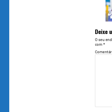
Deixe 
O seu end
com
*
Comentár