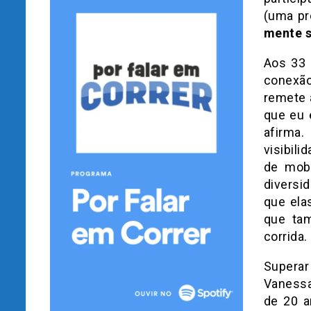
(uma pr
mente 
Aos 33 
conexão
remete a
que eu 
afirma.
visibil
de mobi
diversi
que ela
que tam
corrida.
Superar
Vanessa
de 20 a