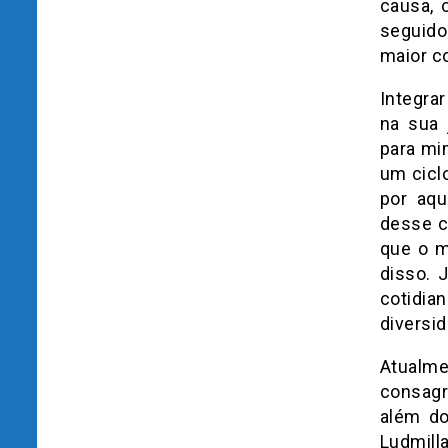
causa, 
seguido
maior co
Integra
na sua 
para mi
um cicl
por aqu
desse c
que o m
disso. 
cotidia
diversi
Atualm
consagr
além do
Ludmill