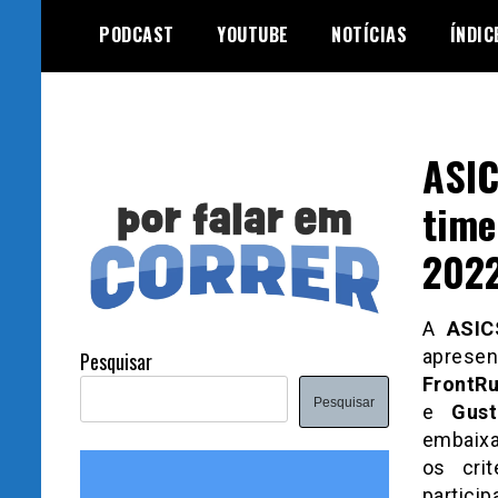
Skip
PODCAST
YOUTUBE
NOTÍCIAS
ÍNDIC
to
content
ASIC
time
202
A
ASIC
aprese
Pesquisar
FrontRu
Pesquisar
e
Gus
embaixa
os cri
partici