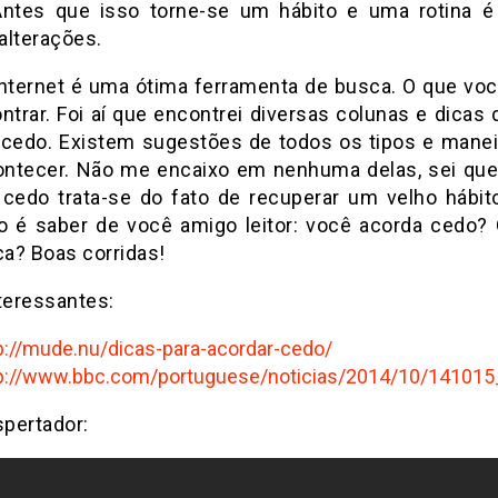
. Antes que isso torne-se um hábito e uma rotina é
 alterações.
internet é uma ótima ferramenta de busca. O que você
ontrar. Foi aí que encontrei diversas colunas e dicas
 cedo. Existem sugestões de todos os tipos e manei
ontecer. Não me encaixo em nenhuma delas, sei que 
 cedo trata-se do fato de recuperar um velho hábit
o é saber de você amigo leitor: você acorda cedo? 
ca? Boas corridas!
teressantes:
p://mude.nu/dicas-para-acordar-cedo/
p://www.bbc.com/portuguese/noticias/2014/10/14101
pertador: