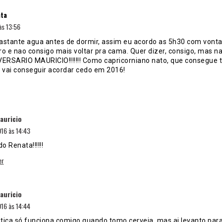
disse:
ta
às 13:56
astante agua antes de dormir, assim eu acordo as 5h30 com vonta
o e nao consigo mais voltar pra cama. Quer dizer, consigo, mas na
VERSARIO MAURICIO!!!!!!! Como capricorniano nato, que consegue 
e vai conseguir acordar cedo em 2016!
disse:
auricio
16 às 14:43
o Renata!!!!!!
er
disse:
auricio
16 às 14:44
ática só funciona comigo quando tomo cerveja, mas ai levanto par