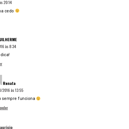
às 20:14
ma cedo
disse:
UILHERME
16 às 8:34
dica!
er
disse:
Renata
1/2016 às 13:55
 sempre funciona
onder
disse:
auricio