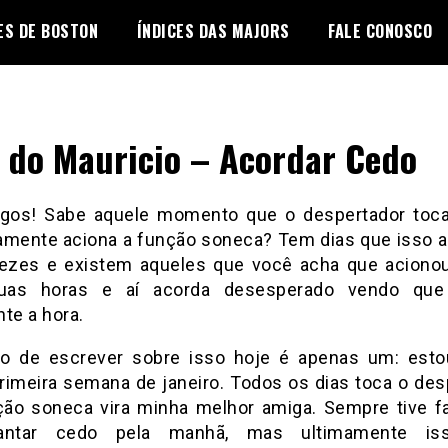
ES DE BOSTON
ÍNDICES DAS MAJORS
FALE CONOSCO
 do Mauricio – Acordar Cedo
igos! Sabe aquele momento que o despertador toc
amente aciona a função soneca? Tem dias que isso 
vezes e existem aqueles que você acha que aciono
uas horas e aí acorda desesperado vendo que
te a hora.
o de escrever sobre isso hoje é apenas um: est
rimeira semana de janeiro. Todos os dias toca o des
ção soneca vira minha melhor amiga. Sempre tive fa
antar cedo pela manhã, mas ultimamente is