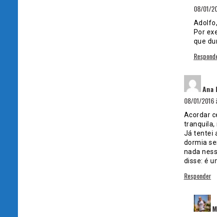
08/01/20
Adolfo
Por ex
que du
Respond
Ana 
08/01/2016 
Acordar c
tranquila
Já tentei
dormia se
nada ness
disse: é u
Responder
M