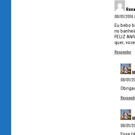
Rena
08/01/2016 
Eu bebo b
no banheir
FELIZ ANI
quer, voc
Responder
M
08/01/20
Obrigad
Respond
M
08/01/20
Essa t