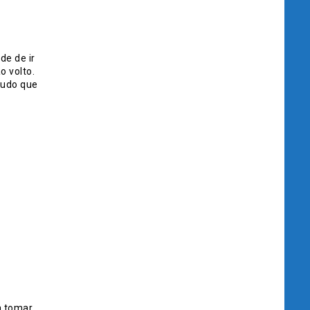
de de ir
o volto.
tudo que
a tomar