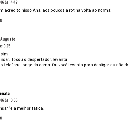
16 às 14:42
 acredito nisso Ana, aos poucos a rotina volta ao normal!
er
disse:
 Augusto
às 9:25
ssim:
ensar. Tocou o despertador, levanta
r o telefone longe da cama. Ou você levanta para desligar ou não 
disse:
enata
16 às 13:55
sar ‘e a melhor tatica.
er