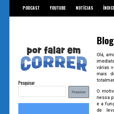
Skip
PODCAST
YOUTUBE
NOTÍCIAS
ÍNDIC
to
content
Blog
Olá, am
imediat
várias 
mais d
totalmen
Pesquisar
O motiv
Pesquisar
nessa p
e a fun
de lev