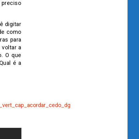
 preciso
 digitar
 de como
ras para
voltar a
o. O que
Qual é a
5_vert_cap_acordar_cedo_dg