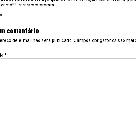
smo!!!!!!rsrsrsrsrsrsrsrsrs
er
um comentário
ereço de e-mail não será publicado.
Campos obrigatórios são mar
io
*