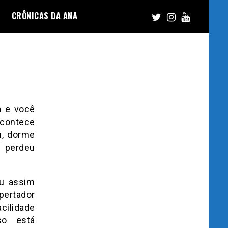
CRÔNICAS DA ANA
a e você
acontece
u, dorme
 perdeu
ou assim
pertador
cilidade
so está