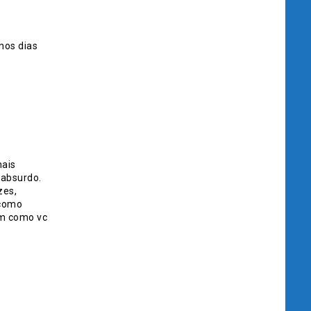
nos dias
mais
 absurdo.
zes,
 como
em como vc