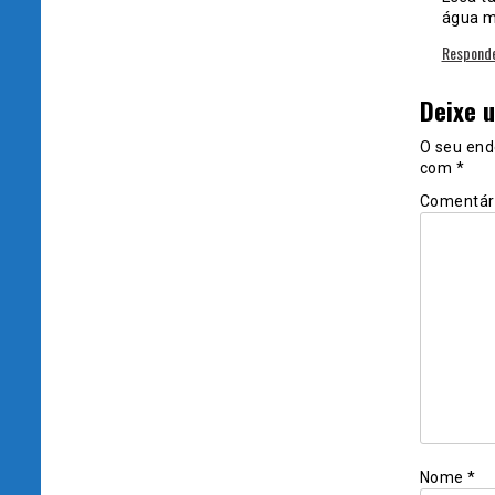
água me
Respond
Deixe 
O seu end
com
*
Comentár
Nome
*