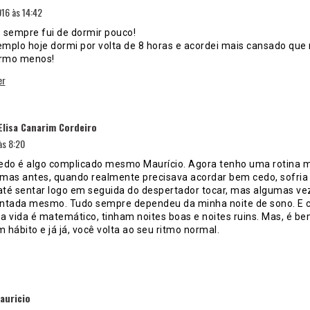
16 às 14:42
, sempre fui de dormir pouco!
emplo hoje dormi por volta de 8 horas e acordei mais cansado que 
rmo menos!
er
disse:
Elisa Canarim Cordeiro
às 8:20
edo é algo complicado mesmo Maurício. Agora tenho uma rotina 
, mas antes, quando realmente precisava acordar bem cedo, sofria
 até sentar logo em seguida do despertador tocar, mas algumas ve
ntada mesmo. Tudo sempre dependeu da minha noite de sono. E
a vida é matemático, tinham noites boas e noites ruins. Mas, é b
m hábito e já já, você volta ao seu ritmo normal.
disse:
auricio