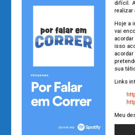
difícil
realizar
Hoje a 
vai enc
acordar
isso ac
acordar
pretend
sua táti
Links in
htt
htt
Meu des