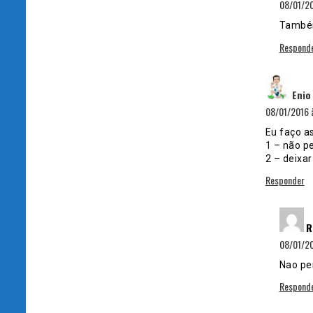
08/01/20
Também
Respond
Enio
08/01/2016 
Eu faço a
1 – não p
2 – deixa
Responder
R
08/01/20
Nao pen
Respond