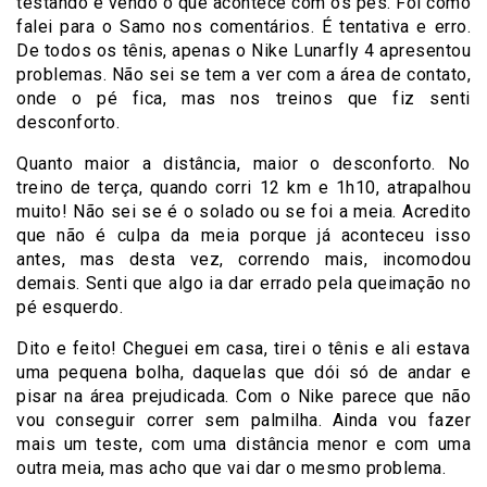
testando e vendo o que acontece com os pés. Foi como
falei para o Samo nos comentários. É tentativa e erro.
De todos os tênis, apenas o Nike Lunarfly 4 apresentou
problemas. Não sei se tem a ver com a área de contato,
onde o pé fica, mas nos treinos que fiz senti
desconforto.
Quanto maior a distância, maior o desconforto. No
treino de terça, quando corri 12 km e 1h10, atrapalhou
muito! Não sei se é o solado ou se foi a meia. Acredito
que não é culpa da meia porque já aconteceu isso
antes, mas desta vez, correndo mais, incomodou
demais. Senti que algo ia dar errado pela queimação no
pé esquerdo.
Dito e feito! Cheguei em casa, tirei o tênis e ali estava
uma pequena bolha, daquelas que dói só de andar e
pisar na área prejudicada. Com o Nike parece que não
vou conseguir correr sem palmilha. Ainda vou fazer
mais um teste, com uma distância menor e com uma
outra meia, mas acho que vai dar o mesmo problema.