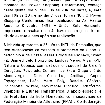
montada no Power Shopping Centerminas, começa
nesta quinta, dia 5, das 13h às 20h. Na sexta, 6, será
das 10h às 20h, e no dia 7, das 10h às 18h. O Power
Shopping Centerminas fica localizado na Av. Pastor
Anselmo Silvestre, 1495 – União, Belo Horizonte.
Importante ressaltar que não haverá entrega de kit no
dia do evento e nem após sua realização.
A Movida apresenta a 25ª Volta INTL da Pampulha, que
tem organização da Yescom e promoção da Globo. O
patrocínio é da CAIXA, Assaí, Drogarias Pacheco, Smart
Fit, Unimed Belo Horizonte, Lindoya Verão, Afya, RVB,
Natura e Copasa, com patrocínio especial de Café 3
Corações, Powerade, Centerminas Expo. O apoio é de
Montevérgine, Dois Cunhados, Antilhas, Copra,
Espaçolaser, Leão, Vero, Baly, Bendita Cânfora,
Polpanorte, Wizard, Movimento Plástico Transforma,
Cinépolis e Esuites Transamérica. O apoio especial é
da Prefeitura de Belo Horizonte, com supervisão da
Federação Mineira de Atletismo (FMA) e Confederação