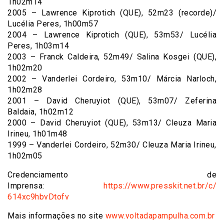
1h02m14
2005 – Lawrence Kiprotich (QUE), 52m23 (recorde)/
Lucélia Peres, 1h00m57
2004 – Lawrence Kiprotich (QUE), 53m53/ Lucélia
Peres, 1h03m14
2003 – Franck Caldeira, 52m49/ Salina Kosgei (QUE),
1h02m20
2002 – Vanderlei Cordeiro, 53m10/ Márcia Narloch,
1h02m28
2001 – David Cheruyiot (QUE), 53m07/ Zeferina
Baldaia, 1h02m12
2000 – David Cheruyiot (QUE), 53m13/ Cleuza Maria
Irineu, 1h01m48
1999 – Vanderlei Cordeiro, 52m30/ Cleuza Maria Irineu,
1h02m05
Credenciamento de
Imprensa:
https://www.presskit.net.br/c/
614xc9hbvDtofv
Mais informações no site
www.voltadapampulha.com.br