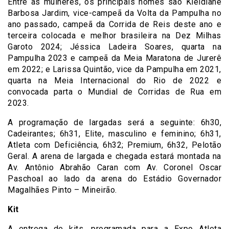
Entre as mulheres, os principais nomes são Kleidiane
Barbosa Jardim, vice-campeã da Volta da Pampulha no
ano passado, campeã da Corrida de Reis deste ano e
terceira colocada e melhor brasileira na Dez Milhas
Garoto 2024; Jéssica Ladeira Soares, quarta na
Pampulha 2023 e campeã da Meia Maratona de Jurerê
em 2022; e Larissa Quintão, vice da Pampulha em 2021,
quarta na Meia Internacional do Rio de 2022 e
convocada parta o Mundial de Corridas de Rua em
2023.
A programação de largadas será a seguinte: 6h30,
Cadeirantes; 6h31, Elite, masculino e feminino; 6h31,
Atleta com Deficiência, 6h32; Premium, 6h32, Pelotão
Geral. A arena de largada e chegada estará montada na
Av. Antônio Abrahão Caran com Av. Coronel Oscar
Paschoal ao lado da arena do Estádio Governador
Magalhães Pinto – Mineirão.
Kit
A entrega de kits, programada para a Expo Atleta