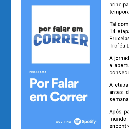
princip
tempor
Tal com
14 etap
Bruxela
Troféu 
A jorna
a abert
consecu
A etapa
antes d
semana 
Após pa
mundo 
encontr