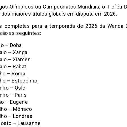
os Olímpicos ou Campeonatos Mundiais, o Troféu 
 dos maiores títulos globais em disputa em 2026.
s completas para a temporada de 2026 da Wanda
são as seguintes:
io – Doha
aio – Xangai
aio – Xiamen
aio – Rabat
nho – Roma
nho – Estocolmo
unho – Oslo
nho – Paris
lho – Eugene
ulho – Mônaco
ulho – Londres
gosto – Lausanne