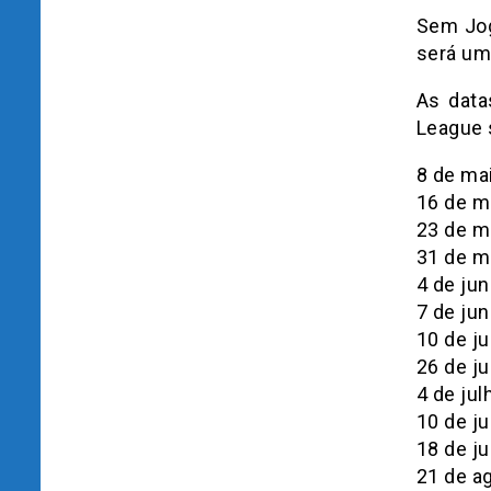
Sem Jog
será um
As data
League 
8 de ma
16 de m
23 de m
31 de m
4 de ju
7 de ju
10 de j
26 de ju
4 de ju
10 de j
18 de j
21 de a