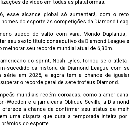
alizações de vídeo em todas as plataformas.
, esse alcance global só aumentará, com o ret
 nomes do esporte às competições da Diamond Leag
eno sueco do salto com vara, Mondo Duplantis,
tar seu sexto título consecutivo da Diamond League 
o melhorar seu recorde mundial atual de 6,30m.
 americano do sprint, Noah Lyles, tornou-se o atleta 
m-sucedido da história da Diamond League com s
da série em 2025, e agora tem a chance de iguala
uperar o recorde geral de sete troféus Diamond.
mpeãs mundiais recém-coroadas, como a americana
on-Wooden e a jamaicana Oblique Seville, a Diamon
 oferece a chance de confirmar seu status de mel
m uma disputa que dura a temporada inteira po
 prêmios do esporte.