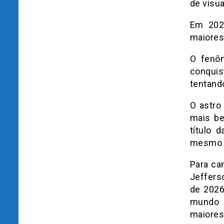
de visu
Em 2026
maiores
O fenôm
conquis
tentand
O astro
mais be
título 
mesmo s
Para ca
Jeffers
de 2026
mundo e
maiores