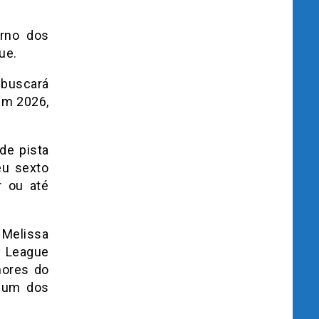
orno dos
ue.
 buscará
em 2026,
de pista
eu sexto
r ou até
 Melissa
d League
hores do
r um dos