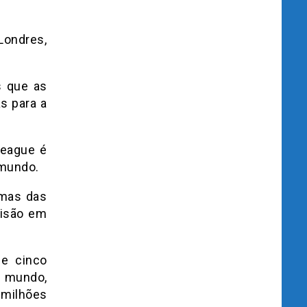
Londres,
s que as
s para a
League é
 mundo.
umas das
visão em
e cinco
 mundo,
 milhões