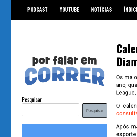
Skip
PODCAST
YOUTUBE
NOTÍCIAS
ÍNDIC
to
content
Cale
Diam
Os maio
ano, qu
League,
Pesquisar
O calen
Pesquisar
consult
Após ma
esporte