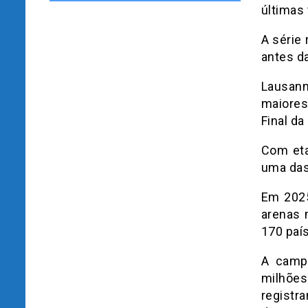
últimas
A série
antes da
Lausann
maiores
Final da
Com eta
uma das
Em 2025
arenas 
170 paí
A camp
milhõe
registr