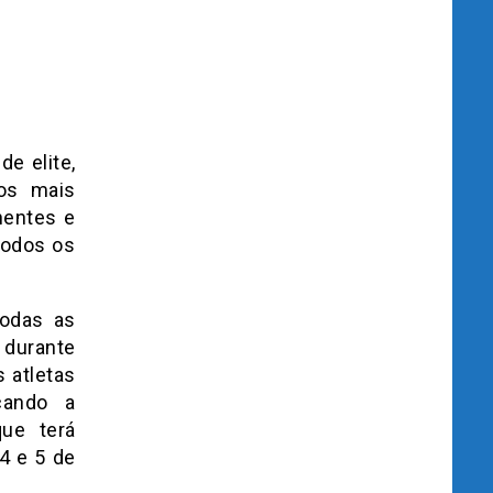
e elite,
os mais
nentes e
todos os
todas as
 durante
s atletas
cando a
que terá
4 e 5 de