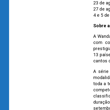
23 de ag
27 de a
4 e 5 d
Sobre 
A Wanda
com co
prestig
13 país
cantos 
A série
modalid
toda a t
compet
classif
duração
setembr