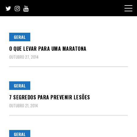
Skip
to
content
GERAL
O QUE LEVAR PARA UMA MARATONA
OUTUBRO 27, 2014
GERAL
7 SEGREDOS PARA PREVENIR LESÕES
OUTUBRO 21, 2014
GERAL