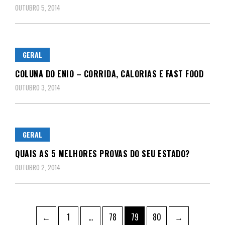
OUTUBRO 5, 2014
GERAL
COLUNA DO ENIO – CORRIDA, CALORIAS E FAST FOOD
OUTUBRO 3, 2014
GERAL
QUAIS AS 5 MELHORES PROVAS DO SEU ESTADO?
OUTUBRO 2, 2014
Paginação
Page
Page
Page
Page
←
1
…
78
79
80
→