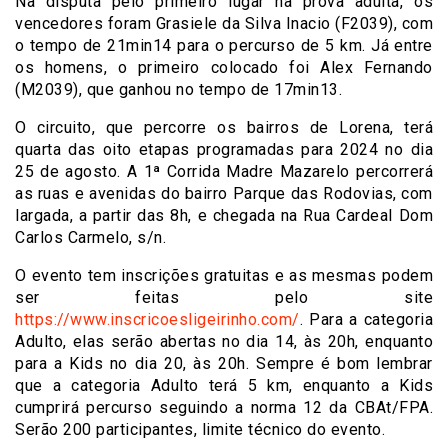
Na disputa pelo primeiro lugar na prova adulta, os
vencedores foram Grasiele da Silva Inacio (F2039), com
o tempo de 21min14 para o percurso de 5 km. Já entre
os homens, o primeiro colocado foi Alex Fernando
(M2039), que ganhou no tempo de 17min13.
O circuito, que percorre os bairros de Lorena, terá
quarta das oito etapas programadas para 2024 no dia
25 de agosto. A 1ª Corrida Madre Mazarelo percorrerá
as ruas e avenidas do bairro Parque das Rodovias, com
largada, a partir das 8h, e chegada na Rua Cardeal Dom
Carlos Carmelo, s/n.
O evento tem inscrições gratuitas e as mesmas podem
ser feitas pelo site
https://www.inscricoesligeirinho.com/
. Para a categoria
Adulto, elas serão abertas no dia 14, às 20h, enquanto
para a Kids no dia 20, às 20h. Sempre é bom lembrar
que a categoria Adulto terá 5 km, enquanto a Kids
cumprirá percurso seguindo a norma 12 da CBAt/FPA.
Serão 200 participantes, limite técnico do evento.