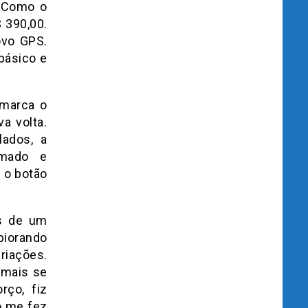
. Como o
 390,00.
ovo GPS.
básico e
 marca o
a volta.
lados, a
amado e
 o botão
es de um
piorando
riações.
 mais se
rço, fiz
o me fez