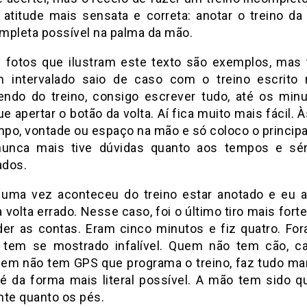
 atitude mais sensata e correta: anotar o treino da
mpleta possível na palma da mão.
 fotos que ilustram este texto são exemplos, mas 
 intervalado saio de caso com o treino escrito
ndo do treino, consigo escrever tudo, até os min
e apertar o botão da volta. Aí fica muito mais fácil. 
empo, vontade ou espaço na mão e só coloco o principa
nunca mais tive dúvidas quanto aos tempos e sé
ados.
uma vez aconteceu do treino estar anotado e eu a
 volta errado. Nesse caso, foi o último tiro mais for
der as contas. Eram cinco minutos e fiz quatro. Fora
tem se mostrado infalível. Quem não tem cão, 
uem não tem GPS que programa o treino, faz tudo man
é da forma mais literal possível. A mão tem sido q
nte quanto os pés.