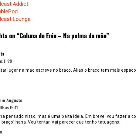
cast Addict
ublePod
cast Lounge
hts on “
Coluna do Enio – Na palma da mão
”
disse:
ta
s 11:28
altar lugar na mao escreve no braco. Alias o braco tem mais espac
disse:
nio Augusto
15 às 15:41
ha pensado nisso, mas é uma baita ideia. Em breve, vou fazer a c
 braço” haha. Vou tentar. Vai parecer que tenho tatuagens.
er