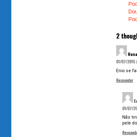
Pod
Do
Pod
2 thoug
Rena
01/07/2015 à
Enio se f
Responder
E
01/07/20
Não tin
pele do
Respond