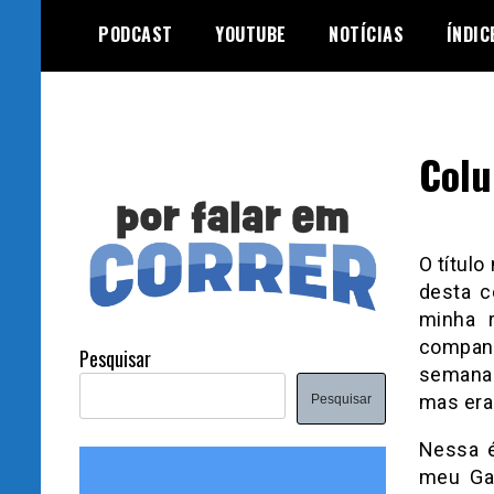
Skip
PODCAST
YOUTUBE
NOTÍCIAS
ÍNDIC
to
content
Colu
O títul
desta c
minha r
companh
Pesquisar
semana.
mas era
Pesquisar
Nessa é
meu Gar