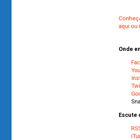
Conheça
aqui ou
Onde en
Fa
Yo
Ins
Twi
Goo
Sna
Escute 
RS
iTu