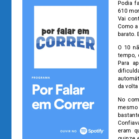
Podia f
610 mor
Vai con
Como a 
barato.
O 10 nã
tempo, 
Para ap
dificu
automát
da volt
No come
mesmo t
bastant
Confiav
eram qu
quinze 