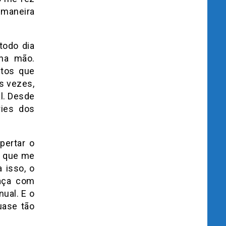
 maneira
todo dia
 na mão.
utos que
Às vezes,
l. Desde
ries dos
pertar o
te que me
 isso, o
caça com
ual. E o
uase tão