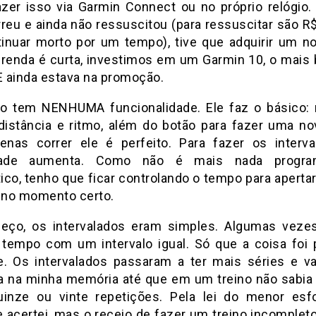
azer isso via Garmin Connect ou no próprio relógio
reu e ainda não ressuscitou (para ressuscitar são R$
tinuar morto por um tempo), tive que adquirir um n
renda é curta, investimos em um Garmin 10, o mais 
 E ainda estava na promoção.
o tem NENHUMA funcionalidade. Ele faz o básico:
distância e ritmo, além do botão para fazer uma nov
enas correr ele é perfeito. Para fazer os interva
ldade aumenta. Como não é mais nada progr
ico, tenho que ficar controlando o tempo para apertar
a no momento certo.
ço, os intervalados eram simples. Algumas vez
empo com um intervalo igual. Só que a coisa foi 
e. Os intervalados passaram a ter mais séries e va
a na minha memória até que em um treino não sabia
inze ou vinte repetições. Pela lei do menor esfo
e acertei, mas o receio de fazer um treino incomplet