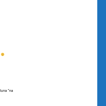
o
oluna “na