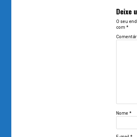
Deixe 
O seu end
com
*
Comentár
Nome
*
E-mail
*