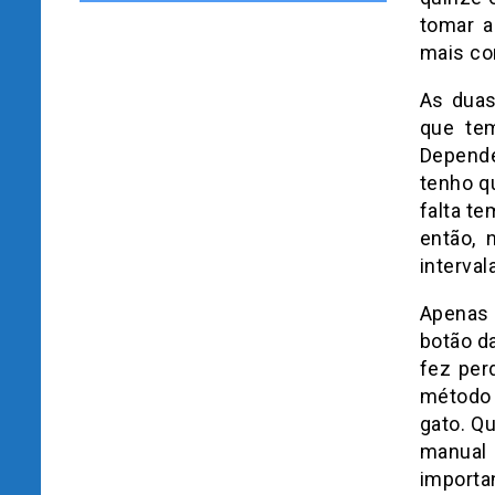
tomar a
mais co
As duas
que tem
Depende
tenho qu
falta t
então, 
interval
Apenas 
botão da
fez per
método 
gato. Q
manual 
importa