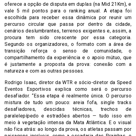
oferece a opção de disputa em duplas (na Mid 21Km), e
vale 5 mil pontos para o ranking anual. A etapa foi
escolhida para receber essa dinâmica por reunir um
percurso circular que passa por dentro da cidade,
cenários deslumbrantes, terrenos exigentes e, assim, a
procura tem sido crescente por essa categoria.
Segundo os organizadores, o formato com a área de
transição reforça o senso de comunidade, o
compartilhamento da experiência e o apoio mútuo, que
é justamente a proposta da prova: conexão com a
natureza e com as outras pessoas.
Rodrigo Isaac, diretor da WTR e sócio-diretor da Speed
Eventos Esportivos explica como será o percurso
desafiador. “Essa etapa é realmente única. O percurso
mistura de tudo um pouco: areia fofa, single tracks
desafiadores, descidas técnicas, trechos de
paralelepípedo e estradões abertos — tudo isso em
meio à vegetação intensa da Mata Atlântica. E o visual
não fica atrás: ao longo da prova, os atletas passam por
paisagens incríveis, como a escadaria das Prainhas, o