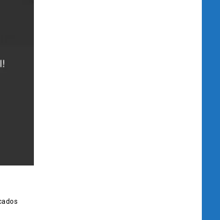
cados