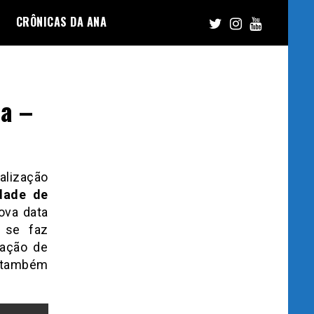
CRÔNICAS DA ANA
pa –
alização
dade de
ova data
a se faz
zação de
 também