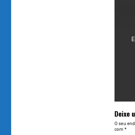
Deixe 
O seu end
com
*