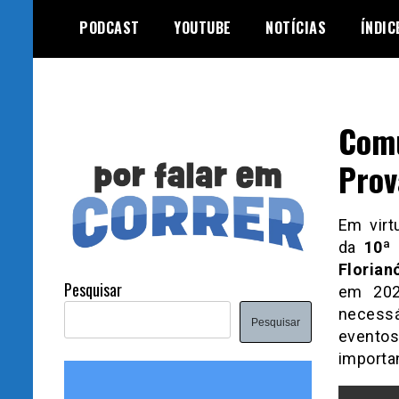
Skip
PODCAST
YOUTUBE
NOTÍCIAS
ÍNDIC
to
content
Comu
Prov
Em virt
da
10ª
Florian
Pesquisar
em 2021
necessá
Pesquisar
evento
importa