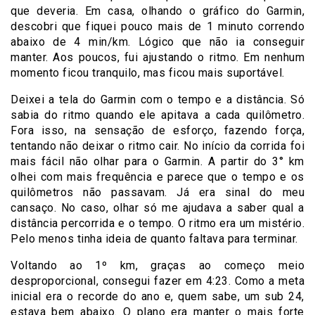
que deveria. Em casa, olhando o gráfico do Garmin,
descobri que fiquei pouco mais de 1 minuto correndo
abaixo de 4 min/km. Lógico que não ia conseguir
manter. Aos poucos, fui ajustando o ritmo. Em nenhum
momento ficou tranquilo, mas ficou mais suportável.
Deixei a tela do Garmin com o tempo e a distância. Só
sabia do ritmo quando ele apitava a cada quilômetro.
Fora isso, na sensação de esforço, fazendo força,
tentando não deixar o ritmo cair. No início da corrida foi
mais fácil não olhar para o Garmin. A partir do 3° km
olhei com mais frequência e parece que o tempo e os
quilômetros não passavam. Já era sinal do meu
cansaço. No caso, olhar só me ajudava a saber qual a
distância percorrida e o tempo. O ritmo era um mistério.
Pelo menos tinha ideia de quanto faltava para terminar.
Voltando ao 1º km, graças ao começo meio
desproporcional, consegui fazer em 4:23. Como a meta
inicial era o recorde do ano e, quem sabe, um sub 24,
estava bem abaixo. O plano era manter o mais forte