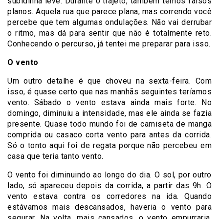
subidinha leve. Durante o trajeto, também temos falsos
planos. Aquela rua que parece plana, mas correndo você
percebe que tem algumas ondulações. Não vai derrubar
o ritmo, mas dá para sentir que não é totalmente reto.
Conhecendo o percurso, já tentei me preparar para isso.
O vento
Um outro detalhe é que choveu na sexta-feira. Com
isso, é quase certo que nas manhãs seguintes teríamos
vento. Sábado o vento estava ainda mais forte. No
domingo, diminuiu a intensidade, mas ele ainda se fazia
presente. Quase todo mundo foi de camiseta de manga
comprida ou casaco corta vento para antes da corrida.
Só o tonto aqui foi de regata porque não percebeu em
casa que teria tanto vento.
O vento foi diminuindo ao longo do dia. O sol, por outro
lado, só apareceu depois da corrida, a partir das 9h. O
vento estava contra os corredores na ida. Quando
estávamos mais descansados, haveria o vento para
segurar. Na volta, mais cansados, o vento empurraria.