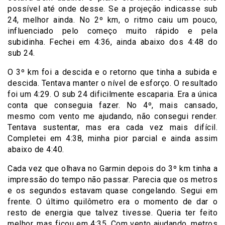
possível até onde desse. Se a projeção indicasse sub
24, melhor ainda. No 2º km, o ritmo caiu um pouco,
influenciado pelo começo muito rápido e pela
subidinha. Fechei em 4:36, ainda abaixo dos 4:48 do
sub 24.
O 3º km foi a descida e o retorno que tinha a subida e
descida. Tentava manter o nível de esforço. O resultado
foi um 4:29. O sub 24 dificilmente escaparia. Era a única
conta que conseguia fazer. No 4º, mais cansado,
mesmo com vento me ajudando, não consegui render.
Tentava sustentar, mas era cada vez mais difícil.
Completei em 4:38, minha pior parcial e ainda assim
abaixo de 4:40.
Cada vez que olhava no Garmin depois do 3º km tinha a
impressão do tempo não passar. Parecia que os metros
e os segundos estavam quase congelando. Segui em
frente. O último quilômetro era o momento de dar o
resto de energia que talvez tivesse. Queria ter feito
melhor, mas ficou em 4:35. Com vento ajudando, metros