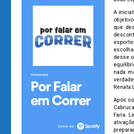
A inici
objetiv
que des
descont
esporte
escolha
desse o
equilíbr
nada me
verdade
Renata L
Após os
Cabruca
Faria 
ativaçõ
prepara