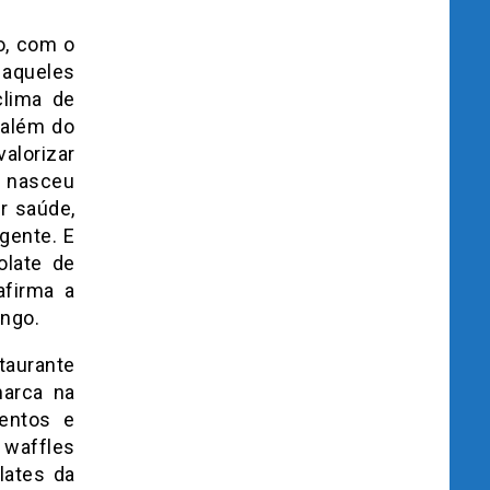
o, com o
 aqueles
clima de
 além do
alorizar
s nasceu
r saúde,
 gente. E
olate de
afirma a
engo.
taurante
marca na
entos e
 waffles
lates da