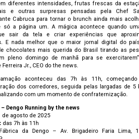
m diferentes intensidades, frutas frescas da estaç
nais e outras surpresas pensadas pela Chef S
ante Cabruca para tornar o brunch ainda mais acolh
 é só a página um. A mágica acontece quando u
ue sair da tela e criar experiências que aprox
. E nada melhor que o maior jornal digital do pa
e chocolates mais querida do Brasil tirando as pe
m pleno domingo de manhã para se exercitarem”,
Ferreira Jr., CEO do the news.
ramação aconteceu das 7h às 11h, começand
ração dos corredores, seguida pelas largadas de 5
inalizando com um momento de confraternização.
 – Dengo Running by the news
 de agosto de 2025
:
das 7h às 11h
ábrica da Dengo – Av. Brigadeiro Faria Lima, 1
P