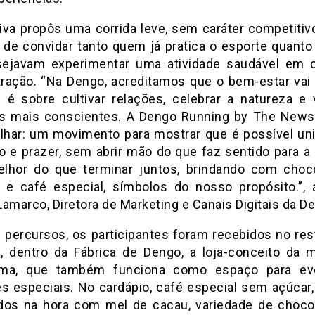
ativa propôs uma corrida leve, sem caráter competitiv
o de convidar tanto quem já pratica o esporte quanto
ejavam experimentar uma atividade saudável em 
ração. “Na Dengo, acreditamos que o bem-estar vai
: é sobre cultivar relações, celebrar a natureza e v
s mais conscientes. A Dengo Running by The New
lhar: um movimento para mostrar que é possível uni
io e prazer, sem abrir mão do que faz sentido para a
lhor do que terminar juntos, brindando com choc
 e café especial, símbolos do nosso propósito.”, 
amarco, Diretora de Marketing e Canais Digitais da D
 percursos, os participantes foram recebidos no res
, dentro da Fábrica de Dengo, a loja-conceito da 
Lima, que também funciona como espaço para ev
es especiais. No cardápio, café especial sem açúcar,
dos na hora com mel de cacau, variedade de choco