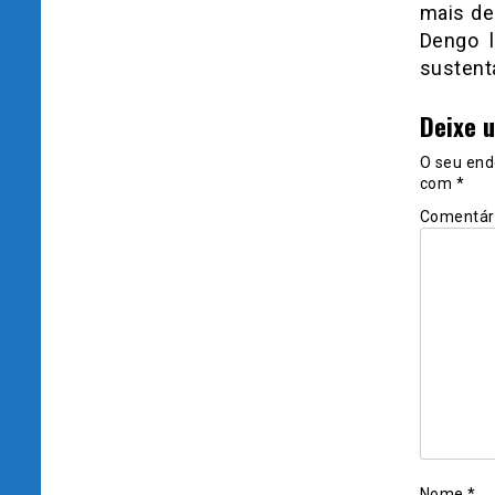
mais de
Dengo l
sustentá
Deixe 
O seu end
com
*
Comentár
Nome
*