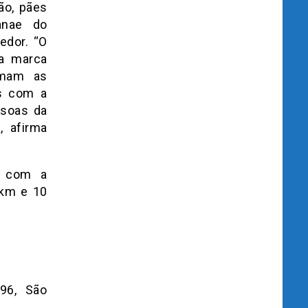
ão, pães
anae do
edor. “O
ma marca
imam as
ís com a
ssoas da
 afirma
o com a
 km e 10
96, São