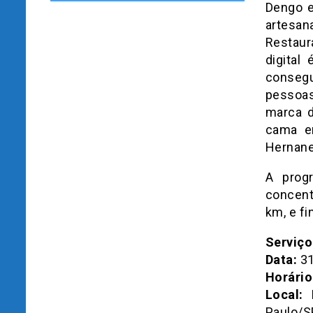
Dengo e
artesa
Restaur
digital
conseg
pessoas
marca d
cama e
Hernane 
A prog
concent
km, e f
Serviço
Data:
31
Horário
Local:
F
Paulo/S