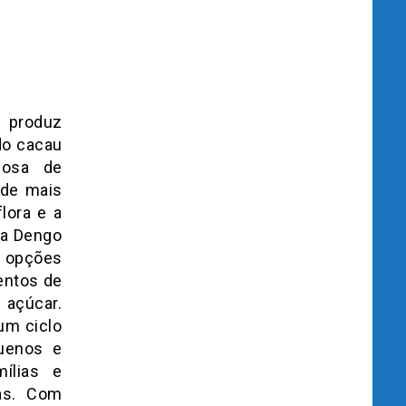
 produz
do cacau
dosa de
 de mais
lora e a
 a Dengo
s opções
entos de
 açúcar.
um ciclo
uenos e
ílias e
cas. Com