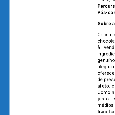
Percur
Pós-cor
Sobre a
Criada
chocola
à vend
ingredi
genuíno
alegria
oferece
de pres
afeto, 
Como ne
justo:
médios
transfo