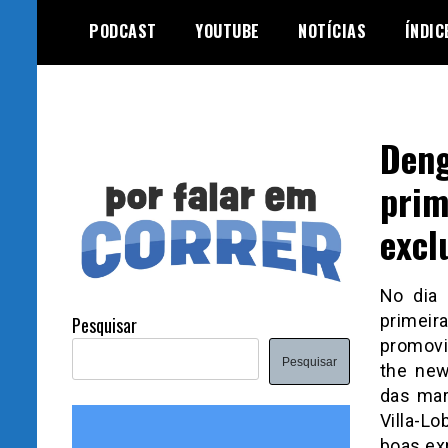
Skip
PODCAST
YOUTUBE
NOTÍCIAS
ÍNDIC
to
content
Deng
prim
excl
No dia 
primeir
Pesquisar
promovi
Pesquisar
the new
das mar
Villa-L
boas ex