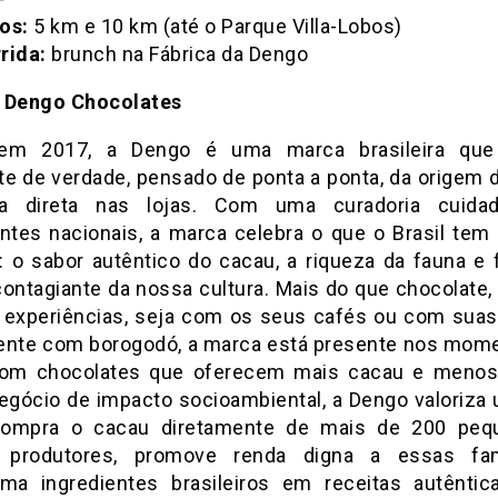
sos:
5 km e 10 km (até o Parque Villa-Lobos)
rida:
brunch na Fábrica da Dengo
 Dengo Chocolates
 em 2017, a Dengo é uma marca brasileira que
te de verdade, pensado de ponta a ponta, da origem 
a direta nas lojas. Com uma curadoria cuida
entes nacionais, a marca celebra o que o Brasil tem
: o sabor autêntico do cacau, a riqueza da fauna e f
 contagiante da nossa cultura. Mais do que chocolate,
 experiências, seja com os seus cafés ou com sua
ente com borogodó, a marca está presente nos mom
com chocolates que oferecem mais cacau e menos
gócio de impacto socioambiental, a Dengo valoriza 
 compra o cacau diretamente de mais de 200 peq
 produtores, promove renda digna a essas fam
rma ingredientes brasileiros em receitas autênti