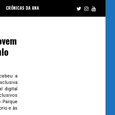
CRÔNICAS DA ANA
ovem
ulo
ecebeu a
xclusiva
 digital
clusivos
o Parque
rio e às