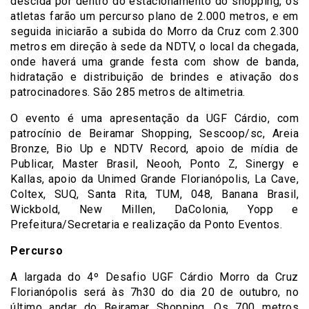
descida por dentro do estacionamento do shopping, os
atletas farão um percurso plano de 2.000 metros, e em
seguida iniciarão a subida do Morro da Cruz com 2.300
metros em direção à sede da NDTV, o local da chegada,
onde haverá uma grande festa com show de banda,
hidratação e distribuição de brindes e ativação dos
patrocinadores. São 285 metros de altimetria.
O evento é uma apresentação da UGF Cárdio, com
patrocínio de Beiramar Shopping, Sescoop/sc, Areia
Bronze, Bio Up e NDTV Record, apoio de mídia de
Publicar, Master Brasil, Neooh, Ponto Z, Sinergy e
Kallas, apoio da Unimed Grande Florianópolis, La Cave,
Coltex, SUQ, Santa Rita, TUM, 048, Banana Brasil,
Wickbold, New Millen, DaColonia, Yopp e
Prefeitura/Secretaria e realização da Ponto Eventos.
Percurso
A largada do 4º Desafio UGF Cárdio Morro da Cruz
Florianópolis será às 7h30 do dia 20 de outubro, no
último andar do Beiramar Shopping. Os 700 metros