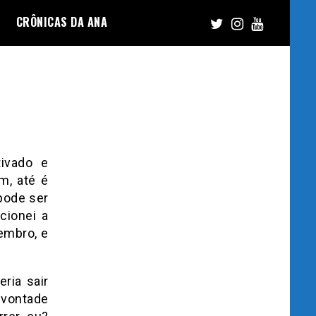
CRÔNICAS DA ANA
ivado e
m, até é
pode ser
ionei a
embro, e
ria sair
 vontade