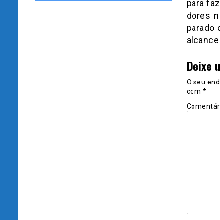
para fa
dores n
parado 
alcance
Deixe 
O seu end
com
*
Comentár