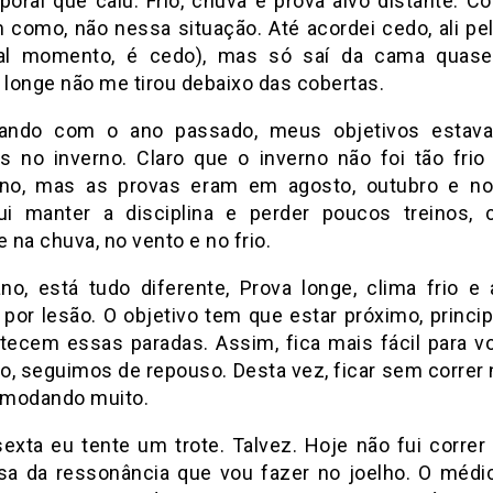
oral que caiu. Frio, chuva e prova alvo distante. Co
 como, não nessa situação. Até acordei cedo, ali pe
ual momento, é cedo), mas só saí da cama quase
 longe não me tirou debaixo das cobertas.
ando com o ano passado, meus objetivos estav
s no inverno. Claro que o inverno não foi tão fri
no, mas as provas eram em agosto, outubro e n
i manter a disciplina e perder poucos treinos, 
e na chuva, no vento e no frio.
no, está tudo diferente, Prova longe, clima frio e
 por lesão. O objetivo tem que estar próximo, princi
tecem essas paradas. Assim, fica mais fácil para vol
o, seguimos de repouso. Desta vez, ficar sem correr 
modando muito.
sexta eu tente um trote. Talvez. Hoje não fui correr
sa da ressonância que vou fazer no joelho. O médi