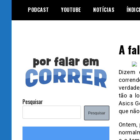
Skip
PODCAST
YOUTUBE
NOTÍCIAS
ÍNDIC
to
content
A fa
Dizem 
corrend
verdade
tão a l
Pesquisar
Asics G
que não
Pesquisar
Ontem, 
normalm