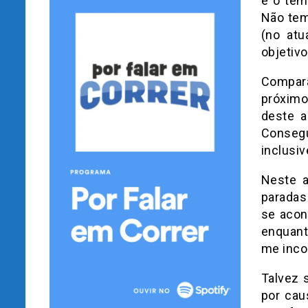
e o temp
Não tem
(no at
objetivo
Compar
próximo
deste a
Consegu
inclusiv
Neste a
paradas
se acon
enquant
me inco
Talvez 
por cau