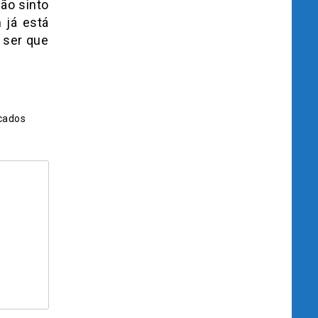
ão sinto
 já está
 ser que
cados