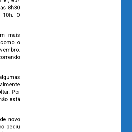
rrer, eu?
las 8h30
 10h. O
am mais
o como o
ovembro.
correndo
 algumas
palmente
tar. Por
não está
 de novo
co pediu