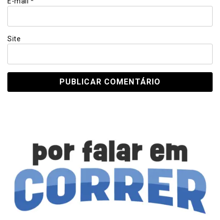
E-mail
*
Site