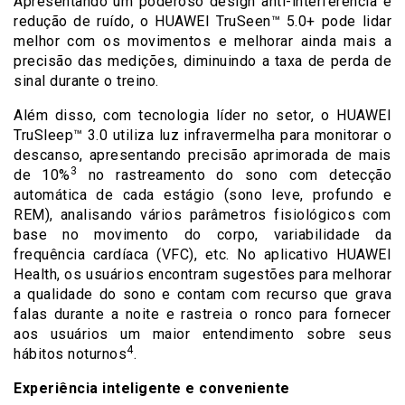
Apresentando um poderoso design anti-interferência e
redução de ruído, o HUAWEI TruSeen™ 5.0+ pode lidar
melhor com os movimentos e melhorar ainda mais a
precisão das medições, diminuindo a taxa de perda de
sinal durante o treino.
Além disso, com tecnologia líder no setor, o HUAWEI
TruSleep™ 3.0 utiliza luz infravermelha para monitorar o
descanso, apresentando precisão aprimorada de mais
3
de 10%
no rastreamento do sono com detecção
automática de cada estágio (sono leve, profundo e
REM), analisando vários parâmetros fisiológicos com
base no movimento do corpo, variabilidade da
frequência cardíaca (VFC), etc. No aplicativo HUAWEI
Health, os usuários encontram sugestões para melhorar
a qualidade do sono e contam com recurso que grava
falas durante a noite e rastreia o ronco para fornecer
aos usuários um maior entendimento sobre seus
4
hábitos noturnos
.
Experiência inteligente e conveniente