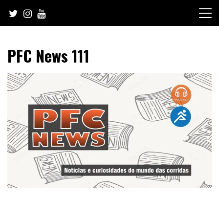
Skip
to
content
PFC News 111