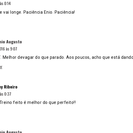
às 0:14
 vai longe. Paciência Enio. Paciência!
disse:
nio Augusto
16 às 9:07
aí. Melhor devagar do que parado. Aos poucos, acho que está dando
er
disse:
y Ribeiro
às 0:37
Treino feito é melhor do que perfeito!!
disse:
nio Augusto