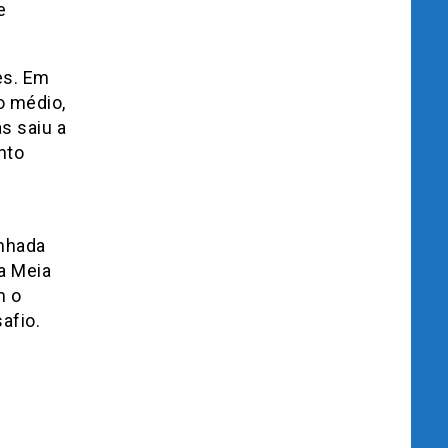
e
es. Em
o médio,
s saiu a
nto
inhada
a Meia
m o
afio.