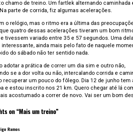
 chamo de treino. Um fartlek alternando caminhada 
 Na parte de corrida, fiz algumas acelerações.
om o relógio, mas o ritmo era a última das preocupaçõ
i que quatro dessas acelerações tiveram um bom ritm
ue tivessem variado entre 35 e 57 segundos. Uma dela
oi interessante, ainda mais pelo fato de naquele mome
pido do sábado não ter sentido nada.
 adotar a prática de correr um dia sim e outro não,
do se a dor volta ou não, intercalando corrida e cam
o recuperar um pouco do fôlego. Dia 12 de junho tem 
pa e estou inscrito nos 21 km. Quero chegar até lá co
ais acostumado a correr de novo. Vai ser um bom des
hts on “
Mais um treino
”
disse:
igo Ramos