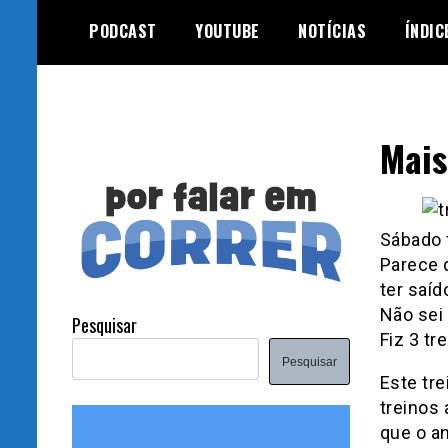
Skip
PODCAST
YOUTUBE
NOTÍCIAS
ÍNDIC
to
content
Mais
Sábado f
Parece 
ter saíd
Não sei 
Pesquisar
Fiz 3 t
Pesquisar
Este tr
treinos 
que o an