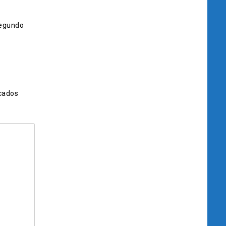
segundo
cados