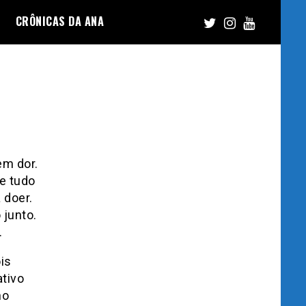
CRÔNICAS DA ANA
em dor.
e tudo
 doer.
 junto.
.
is
ativo
no