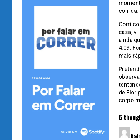
momento
corrida.
Corri c
casa, v
ainda q
4:09. F
mais rá
Pretendo
observan
tentand
de Flori
corpo m
5 thoug
Rodr