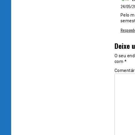
24/05/20
Pelo me
semest
Respond
Deixe 
O seu end
com
*
Comentár