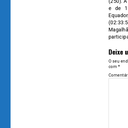
(250). 
e de 12
Equador
(02:33:
Magalh
particip
Deixe 
O seu end
com
*
Comentár