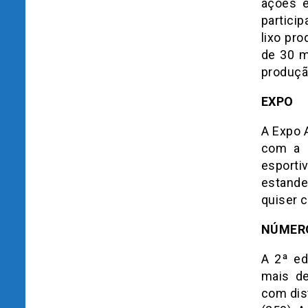
ações e
particip
lixo pr
de 30 m
produçã
EXPO
A Expo 
com a p
esporti
estande
quiser 
NÚMERO
A 2ª ed
mais de
com dis