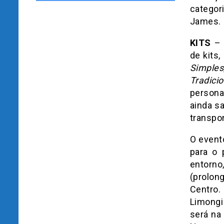
categor
James.
KITS
– 
de kits
Simples
Tradicio
persona
ainda s
transpor
O event
para o 
entorn
(prolo
Centro.
Limongi
será na