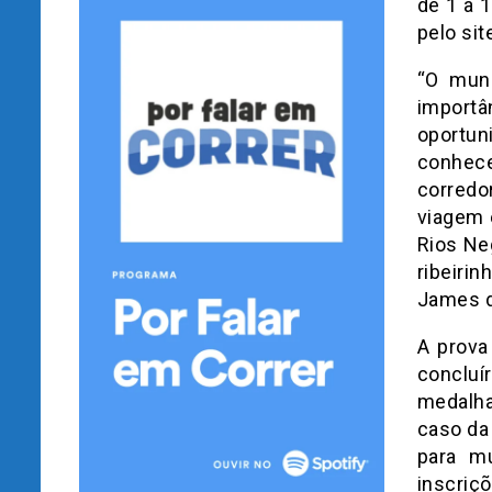
de 1 a 
pelo sit
“O mun
import
oportun
conhece
corredo
viagem 
Rios Ne
ribeirin
James d
A prova
concluí
medalha
caso da
para m
inscri