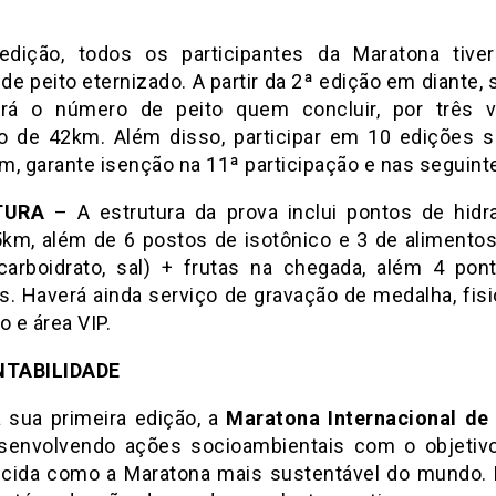
dição, todos os participantes da Maratona tiv
de peito eternizado. A partir da 2ª edição em diante,
ará o número de peito quem concluir, por três 
o de 42km. Além disso, participar em 10 edições s
m, garante isenção na 11ª participação e nas seguint
TURA
– A estrutura da prova inclui pontos de hidr
5km, além de 6 postos de isotônico e 3 de alimentos 
carboidrato, sal) + frutas na chegada, além 4 po
s. Haverá ainda serviço de gravação de medalha, fisio
o e área VIP.
TABILIDADE
 sua primeira edição, a
Maratona Internacional d
envolvendo ações socioambientais com o objetiv
cida como a Maratona mais sustentável do mundo. 