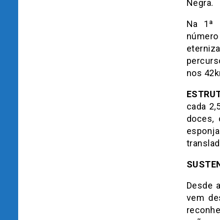
Negra.
Na 1ª e
número 
eterniz
percurs
nos 42k
ESTRU
cada 2,
doces, 
esponja
translad
SUSTEN
Desde a
vem des
reconhe