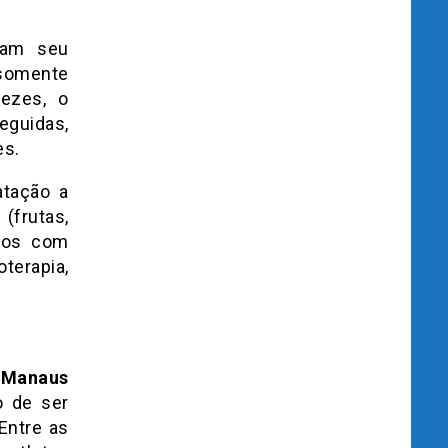
eram seu
 somente
vezes, o
eguidas,
es.
atação a
(frutas,
ntos com
terapia,
e Manaus
o de ser
Entre as