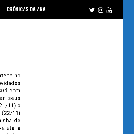
CRÔNICAS DA ANA
ntece no
ovidades
tará com
tar seus
(21/11) o
 (22/11)
ninha de
a etária