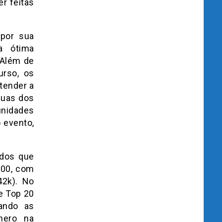
r feitas
por sua
a ótima
 Além de
urso, os
tender a
guas dos
unidades
o evento,
odos que
100, com
42k). No
e Top 20
ando as
mero na