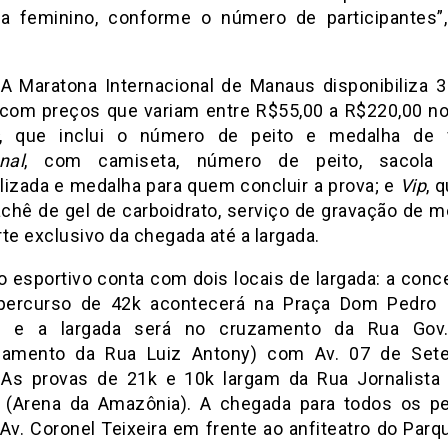
ia feminino, conforme o número de participantes”,
A Maratona Internacional de Manaus disponibiliza 
, com preços que variam entre R$55,00 a R$220,00 no 
, que inclui o número de peito e medalha de f
nal
, com camiseta, número de peito, sacola p
lizada e medalha para quem concluir a prova; e
Vip
, 
achê de gel de carboidrato, serviço de gravação de m
te exclusivo da chegada até a largada.
o esportivo conta com dois locais de largada: a conc
percurso de 42k acontecerá na Praça Dom Pedro 
o, e a largada será no cruzamento da Rua Gov. 
ngamento da Rua Luiz Antony) com Av. 07 de Set
 As provas de 21k e 10k largam da Rua Jornalista 
 (Arena da Amazônia). A chegada para todos os p
 Av. Coronel Teixeira em frente ao anfiteatro do Parq