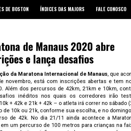
ES DE BOSTON
ÍNDICES DAS MAJORS
FALE CONOSCO
tona de Manaus 2020 abre
rições e lança desafios
ição da Maratona Internacional de Manaus
, que aco
de novembro, está com inscrições abertas e tem n
. Além dos percursos de 42km, 21km e 10km, con
safios inéditos nos quais os corredores irão tes
 10k + 42k e 21k + 42k – o atleta irá correr no sábado 
o de 10k ou 21k, conforme sua escolha, e no domingo
rso de 42k. No dia 21/11 ainda acontece a Marato
em um percurso de 100 metros para crianças na faix