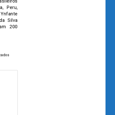
sileiros
a, Peru,
 Ynfante
da Silva
ram 200
cados