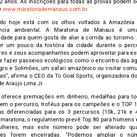
12 anos. As inscrições para todas as provas podem se
e
www.maratonademanaus.com.br
.
do hoje está com os olhos voltados à Amazônia 
ância ambiental. A Maratona de Manaus é um
idade para quem gosta de aliar a corrida ao turismo.
r um pouco da história da cidade durante o perc
res e seus acompanhantes podem aproveitar para es
e fazer passeios ecológicos como o encontro das á
gro e Solimões, um safari amazônico ou visitar com
has”, afirma o CEO da To Goal Sports, organizadora d
e Araújo Lima Jr.
 oferece premiações em dinheiro, medalhas para t
rem o percurso, troféus para os campeões e o TOP 
s diferenciadas para os 3 percursos (10k, 21k e 
 maratona, o regulamento prevê Top 80 para homens 
ulheres, mas este número pode ser alterado qu
ções forem encerradas. “Podemos ampliar o nú