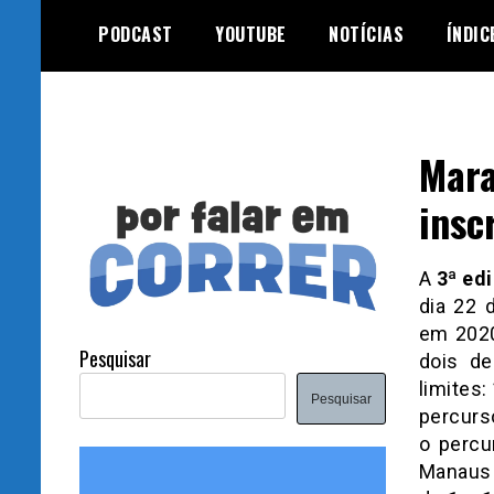
Skip
PODCAST
YOUTUBE
NOTÍCIAS
ÍNDIC
to
content
Mara
insc
A
3ª ed
dia 22 
em 2020
Pesquisar
dois de
limites:
Pesquisar
percurs
o percu
Manaus 