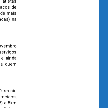
 atletas
 sacos de
 de mais
adas) na
novembro
serviços
 e ainda
ara quem
9 reuniu
recidos,
5) e 5km