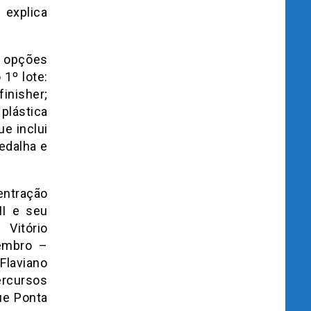
 explica
3 opções
1º lote:
inisher;
lástica
que inclui
edalha e
entração
II e seu
Vitório
embro –
Flaviano
ercursos
ue Ponta