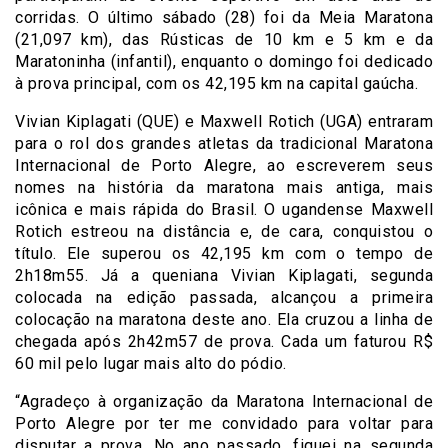
corridas. O último sábado (28) foi da Meia Maratona
(21,097 km), das Rústicas de 10 km e 5 km e da
Maratoninha (infantil), enquanto o domingo foi dedicado
à prova principal, com os 42,195 km na capital gaúcha.
Vivian Kiplagati (QUE) e Maxwell Rotich (UGA) entraram
para o rol dos grandes atletas da tradicional Maratona
Internacional de Porto Alegre, ao escreverem seus
nomes na história da maratona mais antiga, mais
icônica e mais rápida do Brasil. O ugandense Maxwell
Rotich estreou na distância e, de cara, conquistou o
título. Ele superou os 42,195 km com o tempo de
2h18m55. Já a queniana Vivian Kiplagati, segunda
colocada na edição passada, alcançou a primeira
colocação na maratona deste ano. Ela cruzou a linha de
chegada após 2h42m57 de prova. Cada um faturou R$
60 mil pelo lugar mais alto do pódio.
“Agradeço à organização da Maratona Internacional de
Porto Alegre por ter me convidado para voltar para
disputar a prova. No ano passado, fiquei na segunda