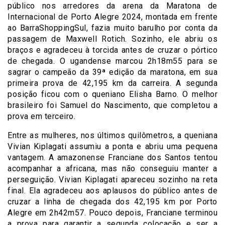
público nos arredores da arena da Maratona de
Internacional de Porto Alegre 2024, montada em frente
ao BarraShoppingSul, fazia muito barulho por conta da
passagem de Maxwell Rotich. Sozinho, ele abriu os
braços e agradeceu à torcida antes de cruzar o pórtico
de chegada. O ugandense marcou 2h18m55 para se
sagrar o campeão da 39ª edição da maratona, em sua
primeira prova de 42,195 km da carreira. A segunda
posição ficou com o queniano Elisha Barno. O melhor
brasileiro foi Samuel do Nascimento, que completou a
prova em terceiro.
Entre as mulheres, nos últimos quilômetros, a queniana
Vivian Kiplagati assumiu a ponta e abriu uma pequena
vantagem. A amazonense Franciane dos Santos tentou
acompanhar a africana, mas não conseguiu manter a
perseguição. Vivian Kiplagati apareceu sozinho na reta
final. Ela agradeceu aos aplausos do público antes de
cruzar a linha de chegada dos 42,195 km por Porto
Alegre em 2h42m57. Pouco depois, Franciane terminou
a prova para garantir a segunda colocação e ser a