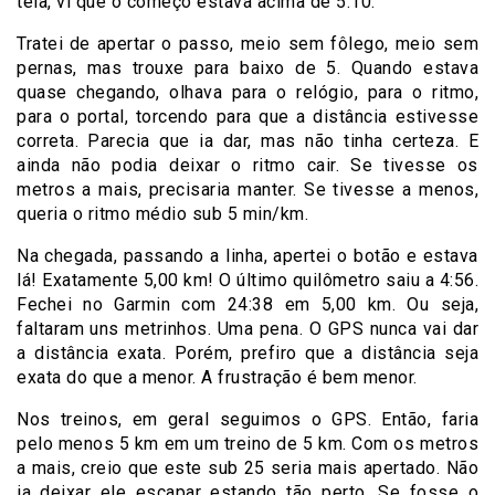
tela, vi que o começo estava acima de 5:10.
Tratei de apertar o passo, meio sem fôlego, meio sem
pernas, mas trouxe para baixo de 5. Quando estava
quase chegando, olhava para o relógio, para o ritmo,
para o portal, torcendo para que a distância estivesse
correta. Parecia que ia dar, mas não tinha certeza. E
ainda não podia deixar o ritmo cair. Se tivesse os
metros a mais, precisaria manter. Se tivesse a menos,
queria o ritmo médio sub 5 min/km.
Na chegada, passando a linha, apertei o botão e estava
lá! Exatamente 5,00 km! O último quilômetro saiu a 4:56.
Fechei no Garmin com 24:38 em 5,00 km. Ou seja,
faltaram uns metrinhos. Uma pena. O GPS nunca vai dar
a distância exata. Porém, prefiro que a distância seja
exata do que a menor. A frustração é bem menor.
Nos treinos, em geral seguimos o GPS. Então, faria
pelo menos 5 km em um treino de 5 km. Com os metros
a mais, creio que este sub 25 seria mais apertado. Não
ia deixar ele escapar estando tão perto. Se fosse o