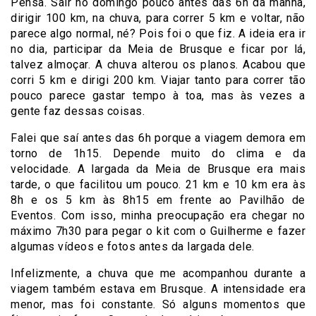
Pensa. Sair no domingo pouco antes das 6h da manhã,
dirigir 100 km, na chuva, para correr 5 km e voltar, não
parece algo normal, né? Pois foi o que fiz. A ideia era ir
no dia, participar da Meia de Brusque e ficar por lá,
talvez almoçar. A chuva alterou os planos. Acabou que
corri 5 km e dirigi 200 km. Viajar tanto para correr tão
pouco parece gastar tempo à toa, mas às vezes a
gente faz dessas coisas.
Falei que saí antes das 6h porque a viagem demora em
torno de 1h15. Depende muito do clima e da
velocidade. A largada da Meia de Brusque era mais
tarde, o que facilitou um pouco. 21 km e 10 km era às
8h e os 5 km às 8h15 em frente ao Pavilhão de
Eventos. Com isso, minha preocupação era chegar no
máximo 7h30 para pegar o kit com o Guilherme e fazer
algumas vídeos e fotos antes da largada dele.
Infelizmente, a chuva que me acompanhou durante a
viagem também estava em Brusque. A intensidade era
menor, mas foi constante. Só alguns momentos que