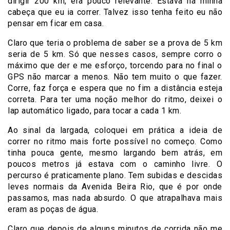
dirigir 200 km, era pouco relevante. Estava na minha
cabeça que eu ia correr. Talvez isso tenha feito eu não
pensar em ficar em casa.
Claro que teria o problema de saber se a prova de 5 km
seria de 5 km. Só que nesses casos, sempre corro o
máximo que der e me esforço, torcendo para no final o
GPS não marcar a menos. Não tem muito o que fazer.
Corre, faz força e espera que no fim a distância esteja
correta. Para ter uma noção melhor do ritmo, deixei o
lap automático ligado, para tocar a cada 1 km.
Ao sinal da largada, coloquei em prática a ideia de
correr no ritmo mais forte possível no começo. Como
tinha pouca gente, mesmo largando bem atrás, em
poucos metros já estava com o caminho livre. O
percurso é praticamente plano. Tem subidas e descidas
leves normais da Avenida Beira Rio, que é por onde
passamos, mas nada absurdo. O que atrapalhava mais
eram as poças de água.
Claro que depois de alguns minutos de corrida não me