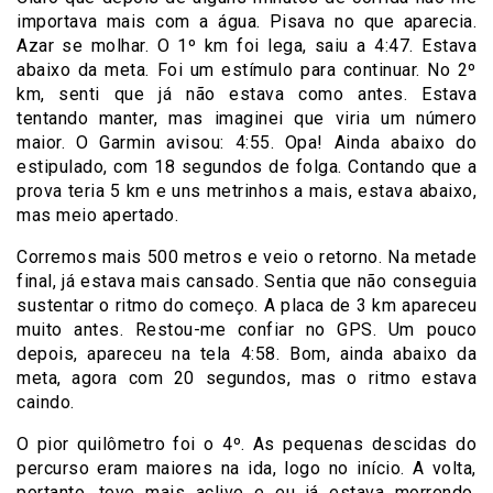
importava mais com a água. Pisava no que aparecia.
Azar se molhar. O 1º km foi lega, saiu a 4:47. Estava
abaixo da meta. Foi um estímulo para continuar. No 2º
km, senti que já não estava como antes. Estava
tentando manter, mas imaginei que viria um número
maior. O Garmin avisou: 4:55. Opa! Ainda abaixo do
estipulado, com 18 segundos de folga. Contando que a
prova teria 5 km e uns metrinhos a mais, estava abaixo,
mas meio apertado.
Corremos mais 500 metros e veio o retorno. Na metade
final, já estava mais cansado. Sentia que não conseguia
sustentar o ritmo do começo. A placa de 3 km apareceu
muito antes. Restou-me confiar no GPS. Um pouco
depois, apareceu na tela 4:58. Bom, ainda abaixo da
meta, agora com 20 segundos, mas o ritmo estava
caindo.
O pior quilômetro foi o 4º. As pequenas descidas do
percurso eram maiores na ida, logo no início. A volta,
portanto, teve mais aclive e eu já estava morrendo.