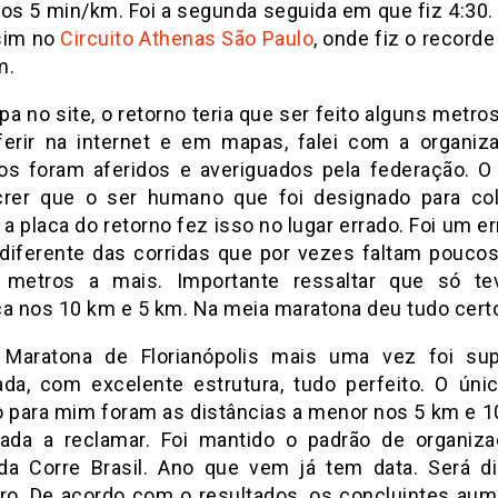
dos 5 min/km. Foi a segunda seguida em que fiz 4:30. 
sim no
Circuito Athenas São Paulo
, onde fiz o record
m.
a no site, o retorno teria que ser feito alguns metro
ferir na internet e em mapas, falei com a organiz
os foram aferidos e averiguados pela federação. 
crer que o ser humano que foi designado para co
a placa do retorno fez isso no lugar errado. Foi um e
 diferente das corridas que por vezes faltam pouco
 metros a mais. Importante ressaltar que só te
ça nos 10 km e 5 km. Na meia maratona deu tudo cert
 Maratona de Florianópolis mais uma vez foi su
ada, com excelente estrutura, tudo perfeito. O úni
o para mim foram as distâncias a menor nos 5 km e 1
nada a reclamar. Foi mantido o padrão de organiz
da Corre Brasil. Ano que vem já tem data. Será d
o. De acordo com o resultados, os concluintes au