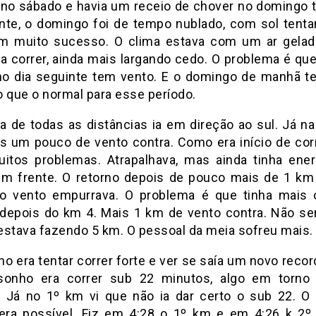
no sábado e havia um receio de chover no domingo
nte, o domingo foi de tempo nublado, com sol tentan
 muito sucesso. O clima estava com um ar gelad
a correr, ainda mais largando cedo. O problema é qu
no dia seguinte tem vento. E o domingo de manhã t
o que o normal para esse período.
a de todas as distâncias ia em direção ao sul. Já na
 um pouco de vento contra. Como era início de corr
uitos problemas. Atrapalhava, mas ainda tinha ener
em frente. O retorno depois de pouco mais de 1 km
o vento empurrava. O problema é que tinha mais 
 depois do km 4. Mais 1 km de vento contra. Não sen
estava fazendo 5 km. O pessoal da meia sofreu mais.
o era tentar correr forte e ver se saía um novo reco
onho era correr sub 22 minutos, algo em torno
 Já no 1º km vi que não ia dar certo o sub 22. O 
era possível. Fiz em 4:28 o 1º km e em 4:26 k 2º