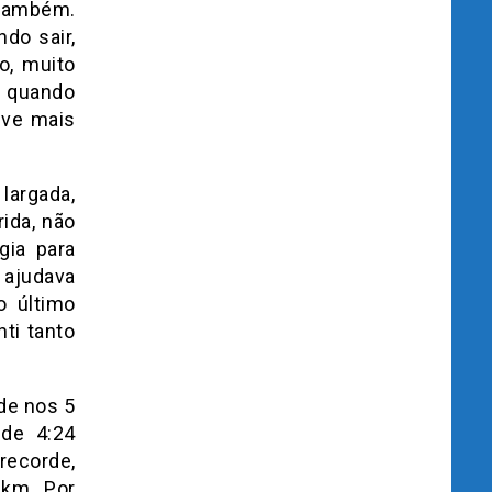
 também.
do sair,
o, muito
e quando
eve mais
 largada,
ida, não
gia para
 ajudava
o último
ti tanto
rde nos 5
 de 4:24
recorde,
 km. Por