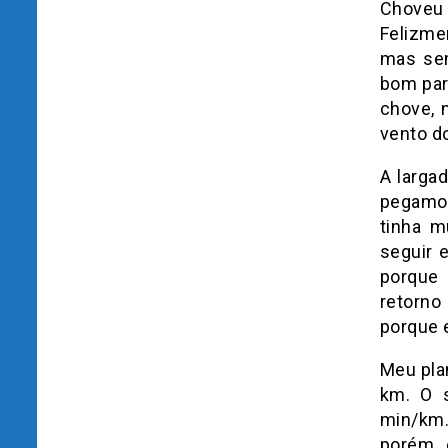
Choveu 
Felizme
mas sem
bom par
chove, 
vento d
A largad
pegamos
tinha m
seguir 
porque 
retorno
porque 
Meu plan
km. O s
min/km.
porém, 