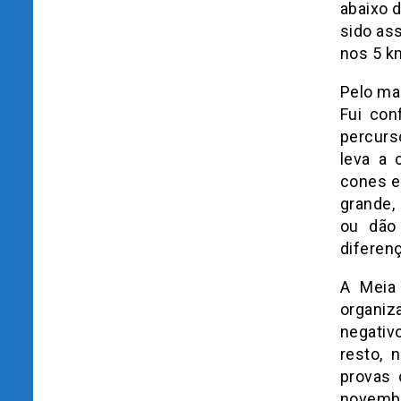
abaixo 
sido as
nos 5 k
Pelo map
Fui con
percurs
leva a 
cones e 
grande,
ou dão
diferen
A Meia
organiz
negativ
resto, 
provas 
novembr