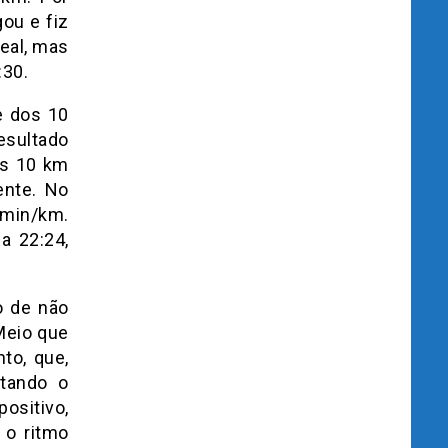
ou e fiz
deal, mas
:30.
e dos 10
esultado
Os 10 km
ente. No
 min/km.
ia 22:24,
o de não
 Meio que
to, que,
ntando o
ositivo,
 o ritmo