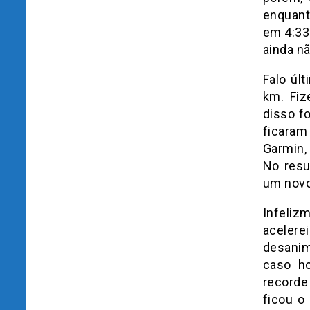
enquant
em 4:33.
ainda nã
Falo úl
km. Fiz
disso f
ficaram
Garmin,
No resul
um novo
Infeliz
acelerei
desanim
caso ho
recorde
ficou o