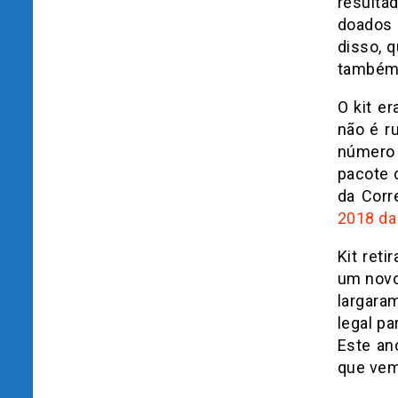
resulta
doados 
disso, 
também
O kit e
não é r
número d
pacote d
da Corr
2018 da 
Kit ret
um novo
largara
legal pa
Este an
que vem