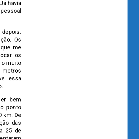
Já havia
e pessoal
s depois.
ação. Os
O que me
locar os
rro muito
s metros
ve essa
o.
per bem
co ponto
0 km. De
ação das
ia 25 de
mentaram