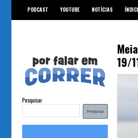
Skip
PODCAST
YOUTUBE
NOTÍCIAS
ÍNDIC
to
content
Meia
19/1
Pesquisar
Pesquisar