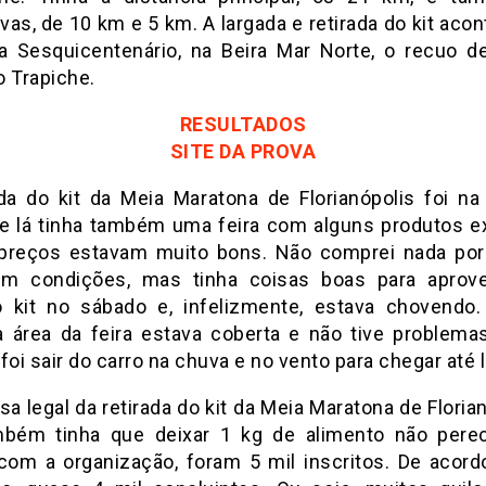
ivas, de 10 km e 5 km. A largada e retirada do kit ac
a Sesquicentenário, na Beira Mar Norte, o recuo d
o Trapiche.
RESULTADOS
SITE DA PROVA
ada do kit da Meia Maratona de Florianópolis foi na
e lá tinha também uma feira com alguns produtos e
preços estavam muito bons. Não comprei nada po
m condições, mas tinha coisas boas para aprovei
 o kit no sábado e, infelizmente, estava chovend
a área da feira estava coberta e não tive problemas
i sair do carro na chuva e no vento para chegar até l
a legal da retirada do kit da Meia Maratona de Floria
bém tinha que deixar 1 kg de alimento não perec
com a organização, foram 5 mil inscritos. De acor