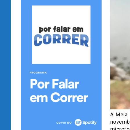
A Meia 
novembr
microfo