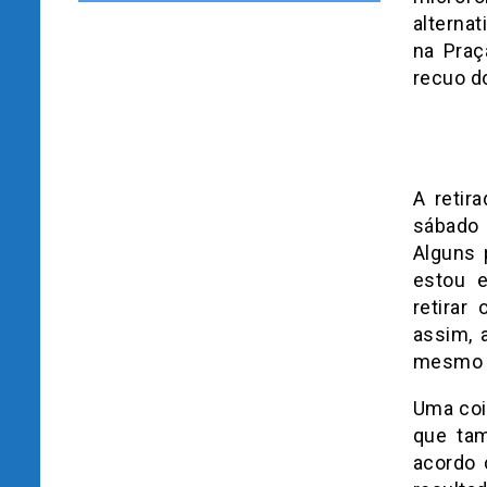
alternat
na Praç
recuo d
A retir
sábado 
Alguns 
estou e
retirar
assim, 
mesmo fo
Uma cois
que tam
acordo 