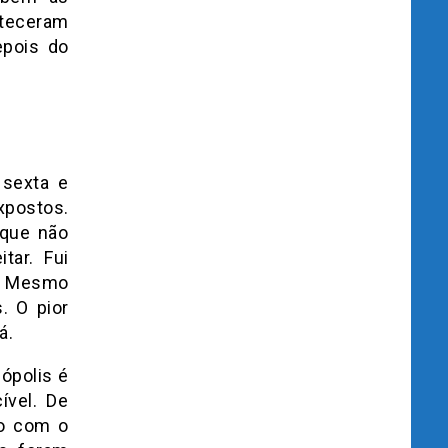
onteceram
epois do
 sexta e
xpostos.
rque não
tar. Fui
o. Mesmo
. O pior
á.
nópolis é
ível. De
do com o