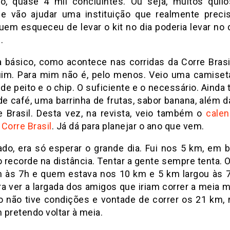
do, quase 4 mil concluintes. Ou seja, muitos quil
e vão ajudar uma instituição que realmente preci
quem esqueceu de levar o kit no dia poderia levar no
.
ra básico, como acontece nas corridas da Corre Brasil
uim. Para mim não é, pelo menos. Veio uma camiseta
e peito e o chip. O suficiente e o necessário. Ainda
e café, uma barrinha de frutas, sabor banana, além d
e Brasil. Desta vez, na revista, veio também o
calen
Corre Brasil
. Já dá para planejar o ano que vem.
irado, era só esperar o grande dia. Fui nos 5 km, em 
 recorde na distância. Tentar a gente sempre tenta. 
m às 7h e quem estava nos 10 km e 5 km largou às 7
ra ver a largada dos amigos que iriam correr a meia 
o não tive condições e vontade de correr os 21 km,
 pretendo voltar à meia.