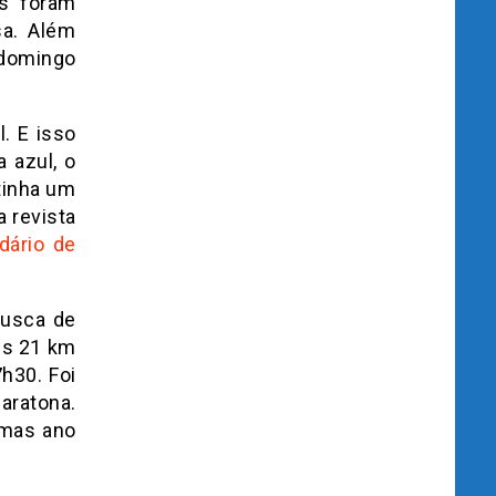
os foram
sa. Além
 domingo
. E isso
 azul, o
 tinha um
a revista
dário de
busca de
Os 21 km
h30. Foi
maratona.
 mas ano