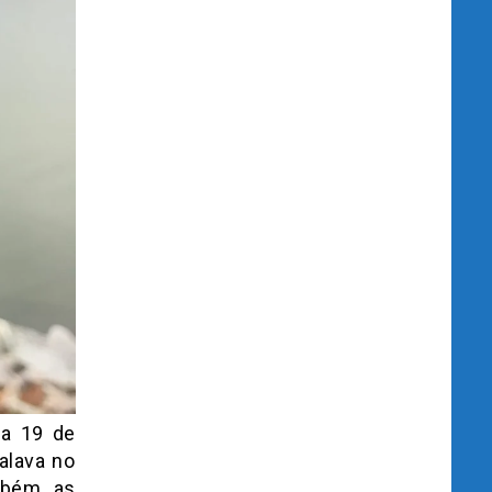
ia 19 de
alava no
ambém as