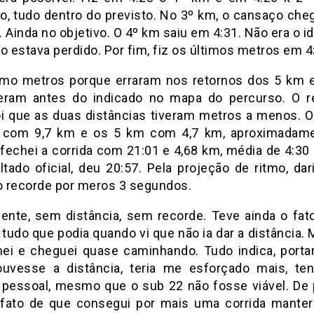
o, tudo dentro do previsto. No 3º km, o cansaço cheg
 Ainda no objetivo. O 4º km saiu em 4:31. Não era o i
o estava perdido. Por fim, fiz os últimos metros em 4
timo metros porque erraram nos retornos dos 5 km 
eram antes do indicado no mapa do percurso. O r
oi que as duas distâncias tiveram metros a menos. 
 com 9,7 km e os 5 km com 4,7 km, aproximadam
 fechei a corrida com 21:01 e 4,68 km, média de 4:30
tado oficial, deu 20:57. Pela projeção de ritmo, dar
 recorde por meros 3 segundos.
mente, sem distância, sem recorde. Teve ainda o fat
 tudo que podia quando vi que não ia dar a distância.
ei e cheguei quase caminhando. Tudo indica, portan
uvesse a distância, teria me esforçado mais, te
 pessoal, mesmo que o sub 22 não fosse viável. De p
 fato de que consegui por mais uma corrida manter