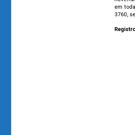
em toda
3760, s
Registr