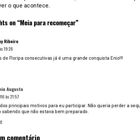
er o que acontece.
hts on “
Meia para recomeçar
”
disse:
y Ribeiro
às 19:26
 de Floripa consecutivas já é uma grande conquista Enio!!!
disse:
nio Augusto
16 às 21:57
dos principais motivos para eu participar. Não queria perder a seq
sabendo que não estava bem preparado.
er
um comentário