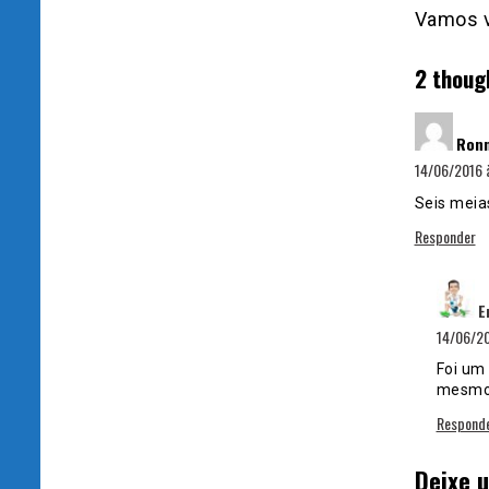
Vamos v
2 thoug
Ronn
14/06/2016 
Seis meias
Responder
E
14/06/20
Foi um 
mesmo 
Respond
Deixe 