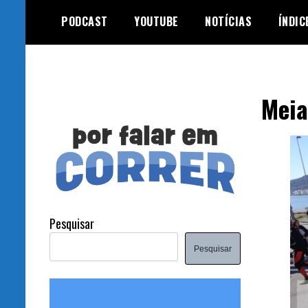
Skip
PODCAST
YOUTUBE
NOTÍCIAS
ÍNDIC
to
content
Meia
Pesquisar
Pesquisar