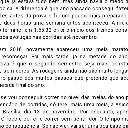
 que já estava tudo bem, mas ainda havia o medo d
coisa. A diferença é que ano passado consegui fazer
tes antes da prova e fui um pouco mais preparado
e duas horas uma semana antes aconteceu. A mei
 terminei em 1:55:32 e foi o início dos treinos cons
boa evolução nas corridas até novembro.
 em 2016, novamente apareceu uma meia marato
) recomeçar. Foi mais tarde, já na metade do an
tiva é que o segundo semestre seja mais const
 e sem dores. As rodagens ainda não são muito longa
iro passo dos muitos passos que pretendo que a
etade final do ano.
 se vou conseguir correr no nível das meias do ano 
lendário de corridas, só terei mais uma meia, a Asic
Brasília, dia 13 de novembro. Por enquanto, ap
 O foco é correr e correr, sem sentir dor. O tempo ma
mo consequência. Se não vier, vai ser uma boa base pa