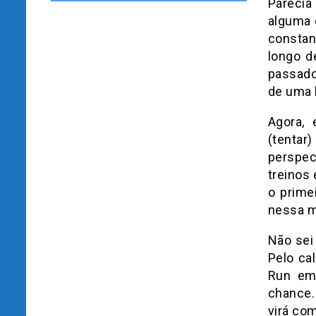
Parecia
alguma 
constan
longo d
passado
de uma 
Agora,
(tentar
perspec
treinos
o prime
nessa m
Não sei
Pelo ca
Run em 
chance.
virá co