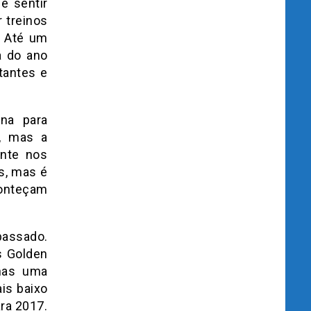
e sentir
 treinos
. Até um
a do ano
tantes e
na para
o, mas a
ante nos
s, mas é
conteçam
passado.
s Golden
enas uma
is baixo
ra 2017.