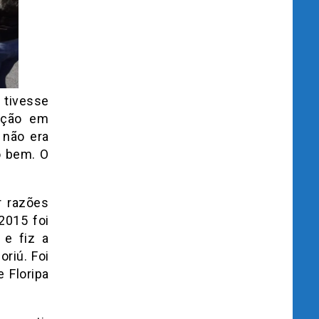
 tivesse
pação em
 não era
o bem. O
r razões
2015 foi
 e fiz a
riú. Foi
 Floripa