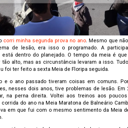
go
corri minha segunda prova no ano
. Mesmo que não
ema de lesão, era isso o programado. A partici
s está dentro do planejado. O tempo da meia é que
r tão alto, mas as circunstância levaram a isso. Tud
u foi ter feito a sexta Meia de Floripa seguida.
o e o ano passado tiveram coisas em comuns. Po
tes, nesses dois anos, tive problemas de lesão. Em 
r, na perna direita. Voltei aos treinos aos poucos
a corrida do ano na Meia Maratona de Balneário Cambo
va em que fui com o mesmo sentimento da Meia de
o.