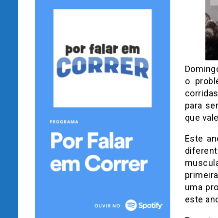
Domin
o probl
corrida
para se
que vale
Este an
diferen
muscula
primeir
uma pro
este an