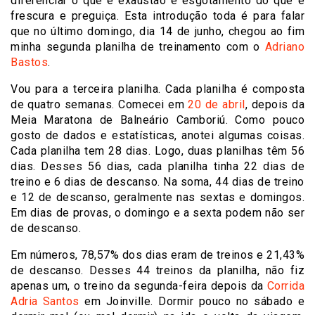
diferenciar o que é exaustão e esgotamento do que é
frescura e preguiça. Esta introdução toda é para falar
que no último domingo, dia 14 de junho, chegou ao fim
minha segunda planilha de treinamento com o
Adriano
Bastos
.
Vou para a terceira planilha. Cada planilha é composta
de quatro semanas. Comecei em
20 de abril
, depois da
Meia Maratona de Balneário Camboriú. Como pouco
gosto de dados e estatísticas, anotei algumas coisas.
Cada planilha tem 28 dias. Logo, duas planilhas têm 56
dias. Desses 56 dias, cada planilha tinha 22 dias de
treino e 6 dias de descanso. Na soma, 44 dias de treino
e 12 de descanso, geralmente nas sextas e domingos.
Em dias de provas, o domingo e a sexta podem não ser
de descanso.
Em números, 78,57% dos dias eram de treinos e 21,43%
de descanso. Desses 44 treinos da planilha, não fiz
apenas um, o treino da segunda-feira depois da
Corrida
Adria Santos
em Joinville. Dormir pouco no sábado e