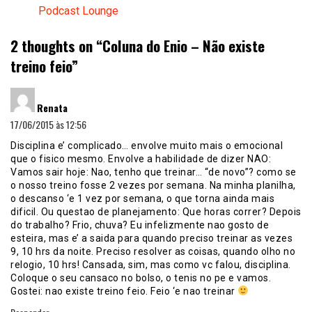
Podcast Lounge
2 thoughts on “
Coluna do Enio – Não existe
treino feio
”
disse:
Renata
17/06/2015 às 12:56
Disciplina e’ complicado… envolve muito mais o emocional
que o fisico mesmo. Envolve a habilidade de dizer NAO:
Vamos sair hoje: Nao, tenho que treinar… “de novo”? como se
o nosso treino fosse 2 vezes por semana. Na minha planilha,
o descanso ‘e 1 vez por semana, o que torna ainda mais
dificil. Ou questao de planejamento: Que horas correr? Depois
do trabalho? Frio, chuva? Eu infelizmente nao gosto de
esteira, mas e’ a saida para quando preciso treinar as vezes
9, 10 hrs da noite. Preciso resolver as coisas, quando olho no
relogio, 10 hrs! Cansada, sim, mas como vc falou, disciplina.
Coloque o seu cansaco no bolso, o tenis no pe e vamos.
Gostei: nao existe treino feio. Feio ‘e nao treinar