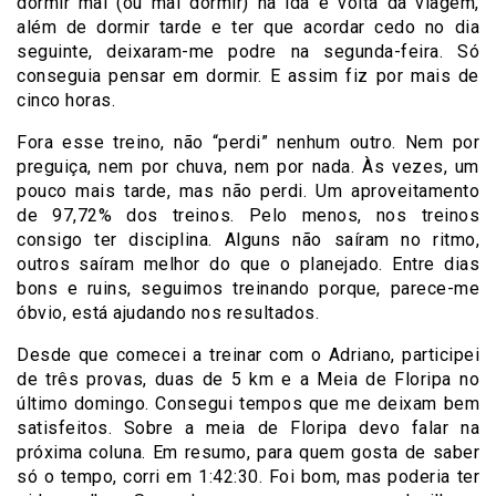
dormir mal (ou mal dormir) na ida e volta da viagem,
além de dormir tarde e ter que acordar cedo no dia
seguinte, deixaram-me podre na segunda-feira. Só
conseguia pensar em dormir. E assim fiz por mais de
cinco horas.
Fora esse treino, não “perdi” nenhum outro. Nem por
preguiça, nem por chuva, nem por nada. Às vezes, um
pouco mais tarde, mas não perdi. Um aproveitamento
de 97,72% dos treinos. Pelo menos, nos treinos
consigo ter disciplina. Alguns não saíram no ritmo,
outros saíram melhor do que o planejado. Entre dias
bons e ruins, seguimos treinando porque, parece-me
óbvio, está ajudando nos resultados.
Desde que comecei a treinar com o Adriano, participei
de três provas, duas de 5 km e a Meia de Floripa no
último domingo. Consegui tempos que me deixam bem
satisfeitos. Sobre a meia de Floripa devo falar na
próxima coluna. Em resumo, para quem gosta de saber
só o tempo, corri em 1:42:30. Foi bom, mas poderia ter