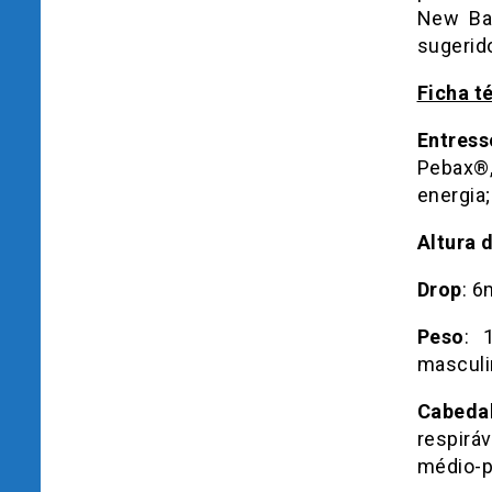
New Bal
sugerid
Ficha t
Entress
Pebax®,
energia;
Altura 
Drop
: 
Peso
: 
masculi
Cabeda
respirá
médio-p