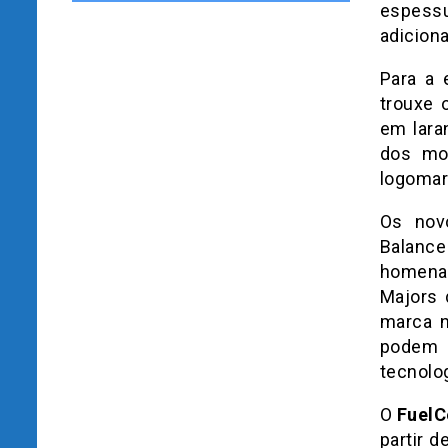
espessu
adicion
Para a 
trouxe 
em lara
dos mo
logomarc
Os nov
Balance
homenag
Majors 
marca n
podem 
tecnolog
O
FuelC
partir 