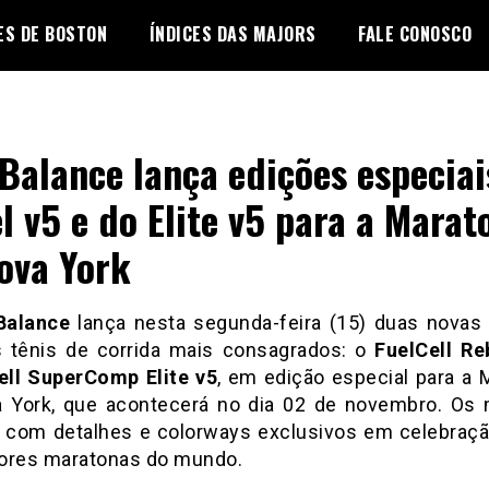
ES DE BOSTON
ÍNDICES DAS MAJORS
FALE CONOSCO
Balance lança edições especiai
l v5 e do Elite v5 para a Marat
ova York
Balance
lança nesta segunda-feira (15) duas novas
 tênis de corrida mais consagrados: o
FuelCell Re
ell SuperComp Elite v5
, em edição especial para a 
 York, que acontecerá no dia 02 de novembro. Os
com detalhes e colorways exclusivos em celebraç
ores maratonas do mundo.