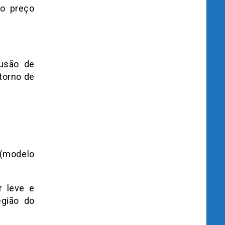
 o preço
usão de
torno de
(modelo
r leve e
egião do