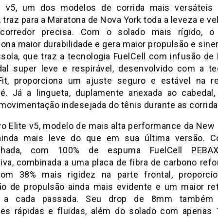
l v5, um dos modelos de corrida mais versáteis
 traz para a Maratona de Nova York toda a leveza e v
corredor precisa. Com o solado mais rígido, o
iona maior durabilidade e gera maior propulsão e sine
ssola, que traz a tecnologia FuelCell com infusão de
al super leve e respirável, desenvolvido com a te
it, proporciona um ajuste seguro e estável na r
é. Já a lingueta, duplamente anexada ao cabedal,
a movimentação indesejada do tênis durante as corrida
vo Elite v5, modelo de mais alta performance da New 
ainda mais leve do que em sua última versão. C
nhada, com 100% de espuma FuelCell PEBA
iva, combinada a uma placa de fibra de carbono refo
om 38% mais rigidez na parte frontal, proporc
o de propulsão ainda mais evidente e um maior re
a a cada passada. Seu drop de 8mm também 
ões rápidas e fluidas, além do solado com apena