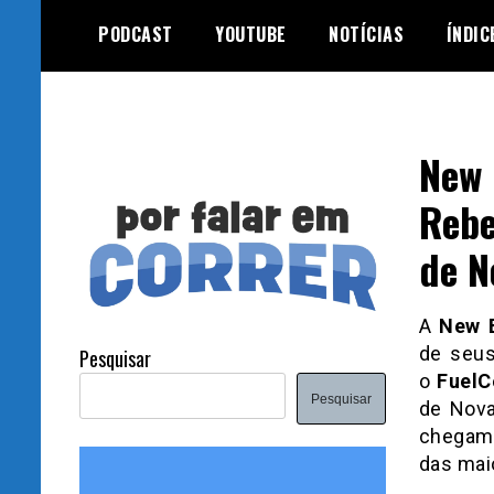
Skip
PODCAST
YOUTUBE
NOTÍCIAS
ÍNDIC
to
content
New 
Rebe
de N
A
New 
de seus
Pesquisar
o
FuelC
Pesquisar
de Nova
chegam 
das mai