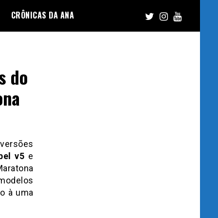
CRÔNICAS DA ANA
s do
ona
 versões
bel v5
e
Maratona
 modelos
ão à uma