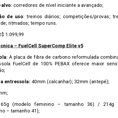
-alvo
: corredores de nível iniciante a avançado;
ção de uso
: treinos diários; competições/provas; tr
ade; ritmados; tempo runs.
$ 1.099,99
écnica – FuelCell SuperComp Elite v5
ola
: A placa de fibra de carbono reformulada combi
ssola FuelCell de 100% PEBAX oferece maior sen
ão;
da entressola:
40mm (calcanhar); 32mm (antepé);
8mm;
165g (modelo feminino – tamanho 36) / 214g 
no – tamanho 41);