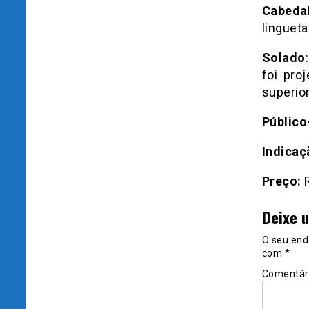
Cabeda
lingueta
Solado
foi pro
superior
Público
Indicaç
Preço:
R
Deixe 
O seu end
com
*
Comentár