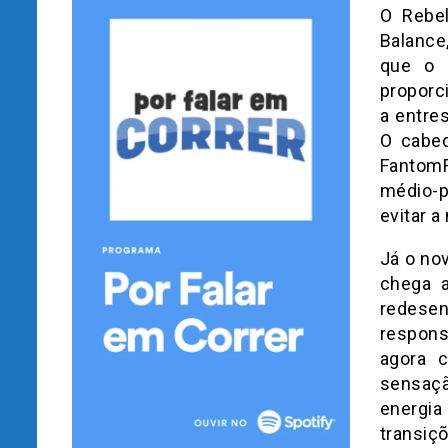
O Rebe
Balance,
que o 
proporc
a entre
O cabed
FantomF
médio-p
evitar 
Já o no
chega 
redese
respons
agora c
sensaçã
energi
transiç