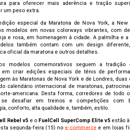
ra para oferecer mais aderência e tração super
ar um peso extra.
edição especial da Maratona de Nova York, a New
os modelos em novas colorways vibrantes, com d
nja e rosa, em homenagem à cidade. A palmilha e a 
delos também contam com um design diferente
a oficial da maratona e outros detalhes.
os modelos comemorativos seguem a tradição
 em criar edições especiais de tênis de perfor
em às Maratonas de Nova York e de Londres, duas 
do calendário internacional de maratonas, patrocina
orte-americana. Desta forma, corredores de todo o
se desafiar em treinos e competições com b
ia, conforto, alta qualidade e, também, estilo.
ell Rebel v5
e o
FuelCell SuperComp Elite v5
estão à
desta segunda-feira (15) no
e-commerce
e em lojas fí