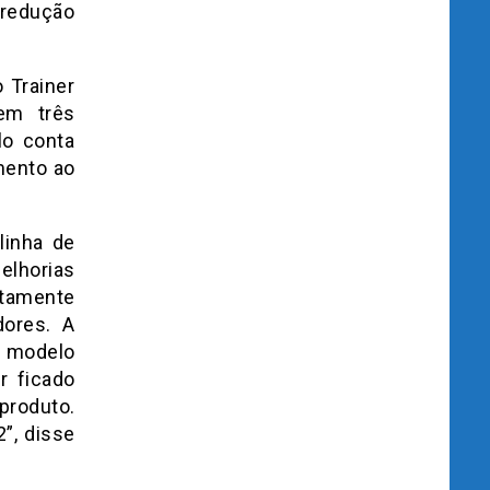
 redução
 Trainer
em três
lo conta
mento ao
linha de
elhorias
rtamente
dores. A
e modelo
r ficado
produto.
”, disse