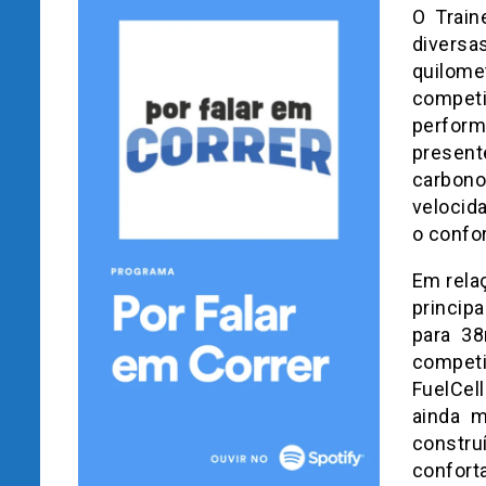
O Train
divers
quilome
compet
perfor
present
carbon
velocid
o confor
Em relaç
princip
para 38
competi
FuelCel
ainda m
constr
confort