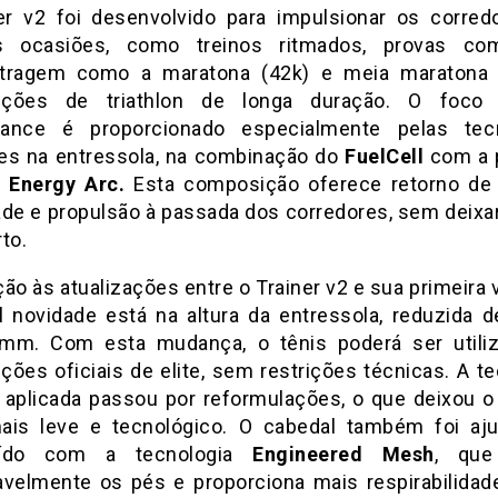
er v2 foi desenvolvido para impulsionar os corre
as ocasiões, como treinos ritmados, provas co
tragem como a maratona (42k) e meia maratona 
ições de triathlon de longa duração. O foco 
mance é proporcionado especialmente pelas tecn
es na entressola, na combinação do
FuelCell
com a 
o
Energy Arc.
Esta composição oferece retorno de 
ade e propulsão à passada dos corredores, sem deixar
to.
ão às atualizações entre o Trainer v2 e sua primeira 
al novidade está na altura da entressola, reduzida
mm. Com esta mudança, o tênis poderá ser util
ções oficiais de elite, sem restrições técnicas. A te
l aplicada passou por reformulações, o que deixou o
ais leve e tecnológico. O cabedal também foi aj
uído com a tecnologia
Engineered Mesh
, que
avelmente os pés e proporciona mais respirabilidad