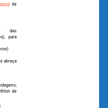
erce
da
ão das
o), para
rior)
ue abraça
e
odagens;
thlon de