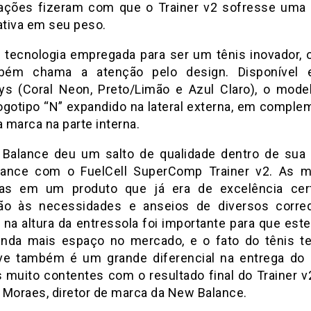
rações fizeram com que o Trainer v2 sofresse uma
ativa em seu peso.
 tecnologia empregada para ser um tênis inovador, o
bém chama a atenção pelo design. Disponível 
ys (Coral Neon, Preto/Limão e Azul Claro), o mode
ogotipo “N” expandido na lateral externa, em comple
 marca na parte interna.
Balance deu um salto de qualidade dentro de sua 
ance com o FuelCell SuperComp Trainer v2. As m
das em um produto que já era de excelência ce
ão às necessidades e anseios de diversos corre
 na altura da entressola foi importante para que est
inda mais espaço no mercado, e o fato do tênis te
ve também é um grande diferencial na entrega do 
 muito contentes com o resultado final do Trainer v2
 Moraes, diretor de marca da New Balance.