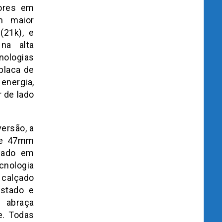
dores em
m maior
(21k), e
na alta
ologias
placa de
energia,
 de lado
versão, a
 de 47mm
izado em
cnologia
 calçado
ustado e
 abraça
e. Todas