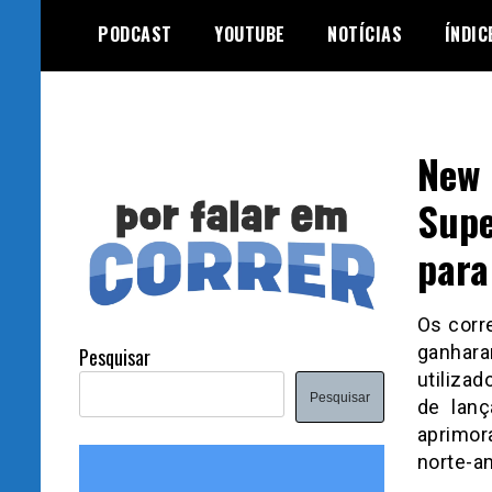
Skip
PODCAST
YOUTUBE
NOTÍCIAS
ÍNDIC
to
content
New 
Supe
para
Os corre
ganhara
Pesquisar
utilizad
Pesquisar
de lanç
aprimor
norte-a