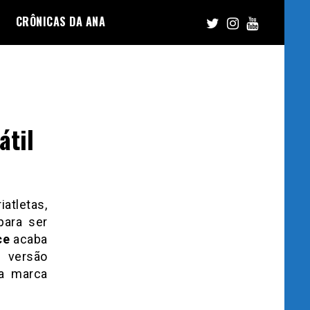
CRÔNICAS DA ANA
átil
iatletas,
para ser
ce
acaba
a versão
da marca