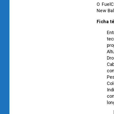
O FuelC
New Bal
Ficha t
En
te
pro
Alt
Dr
Cab
con
Pes
Col
Ind
com
lon