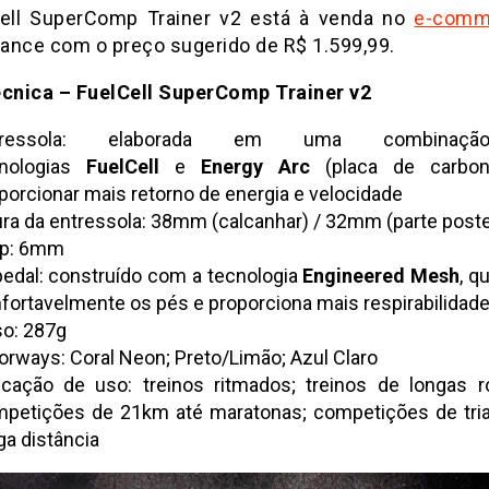
ell SuperComp Trainer v2 está à venda no
e-comm
ance com o preço sugerido de R$ 1.599,99.
écnica – FuelCell SuperComp Trainer v2
tressola: elaborada em uma combinaç
cnologias
FuelCell
e
Energy Arc
(placa de carbon
porcionar mais retorno de energia e velocidade
ura da entressola: 38mm (calcanhar) / 32mm (parte poste
op: 6mm
edal: construído com a tecnologia
Engineered Mesh
, q
fortavelmente os pés e proporciona mais respirabilidad
o: 287g
orways: Coral Neon; Preto/Limão; Azul Claro
icação de uso: treinos ritmados; treinos de longas r
petições de 21km até maratonas; competições de tria
ga distância