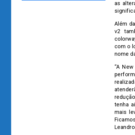
as alte
signific
Além da
v2 tam
colorwa
com o l
nome da
“A New 
perform
realiza
atender
redução
tenha a
mais le
Ficamos
Leandro