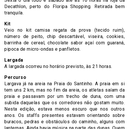
Sexta o dia todo e sábado até as 16 horas na loja da
Decathlon, perto do Floripa Shopping. Retirada bem
tranquila.
Kit
Veio no kit camisa regata da prova (tecido ruim),
número de peito, chip descartável, viseira, cookies,
barrinha de cereal, chocolate sabor açaí com guaraná,
pipoca de micro-ondas e panfletos.
Largada
A largada ocorreu no horário previsto, às 21 horas.
Percurso
Largava já na areia na Praia do Santinho. A praia em si
tem uns 2 km, mas no fim da areia, os atletas saíam da
praia e passavam por um trecho de duna, com uma
subida daquelas que os corredores não gostam muito.
Nesta edição, estava menos escuro que nos outros
anos. Os staffs presentes estavam orientando sobre
buracos, pedras e obstáculos do caminho, alguns com
lanternas. Ainda havia música na parte das dunas. Quem