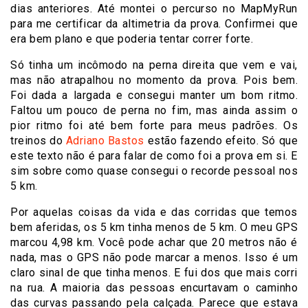
dias anteriores. Até montei o percurso no MapMyRun
para me certificar da altimetria da prova. Confirmei que
era bem plano e que poderia tentar correr forte.
Só tinha um incômodo na perna direita que vem e vai,
mas não atrapalhou no momento da prova. Pois bem.
Foi dada a largada e consegui manter um bom ritmo.
Faltou um pouco de perna no fim, mas ainda assim o
pior ritmo foi até bem forte para meus padrões. Os
treinos do
Adriano Bastos
estão fazendo efeito. Só que
este texto não é para falar de como foi a prova em si. E
sim sobre como quase consegui o recorde pessoal nos
5 km.
Por aquelas coisas da vida e das corridas que temos
bem aferidas, os 5 km tinha menos de 5 km. O meu GPS
marcou 4,98 km. Você pode achar que 20 metros não é
nada, mas o GPS não pode marcar a menos. Isso é um
claro sinal de que tinha menos. E fui dos que mais corri
na rua. A maioria das pessoas encurtavam o caminho
das curvas passando pela calçada. Parece que estava