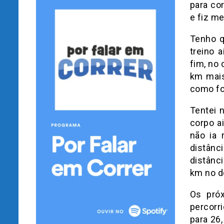
para co
e fiz m
Tenho q
treino 
fim, no 
km mais
como fo
Tentei 
corpo a
não ia 
distânc
distânc
km no d
Os pró
percorr
para 26