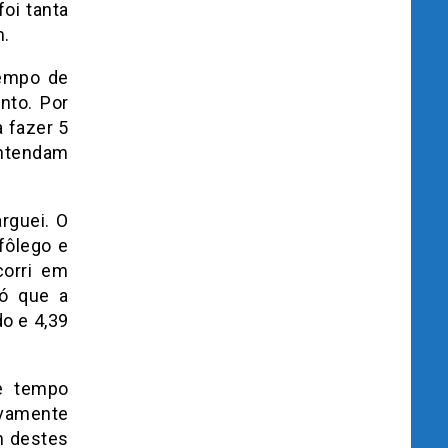
oi tanta
m.
tempo de
nto. Por
a fazer 5
Entendam
rguei. O
fôlego e
corri em
Só que a
o e 4,39
e tempo
ivamente
m destes