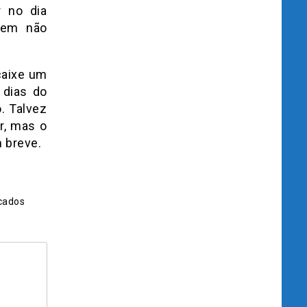
r no dia
uem não
caixe um
 dias do
. Talvez
r, mas o
m breve.
cados