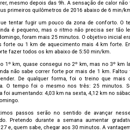
rrer, mesmo depois das 9h. A sensação de calor não f
eus primeiros quilômetros de 2016 abaixo de 6 min/k
ue tentar fugir um pouco da zona de conforto. O 
ainda é pequeno, mas o ritmo não precisa ser tão le
domingo, foram mais 25 minutos. O objetivo inicial er
 forte ou 1 km de aquecimento mais 4 km forte. 
rte fazer todos os km abaixo de 5:50 min/km.
no 1º km, quase consegui no 2º km, mas no 3º km la
inda não sabe correr forte por mais de 1 km. Faltou 
render. De qualquer forma, foi o treino que mais 
ia. O tempo foi o mesmo nos três: 25 minutos. 
ia foi aumentando: 4,03 km na sexta, 4,12 km no sábad
omingo.
ximos passos serão no sentido de avançar ness
ido. Pretendo durante a semana aumentar gradat
, 27 e, quem sabe, chegar aos 30 minutos. A vantage