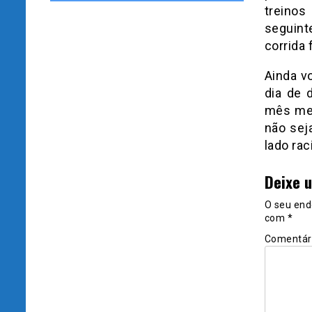
treinos
seguin
corrida 
Ainda v
dia de 
mês me 
não sej
lado rac
Deixe 
O seu end
com
*
Comentár