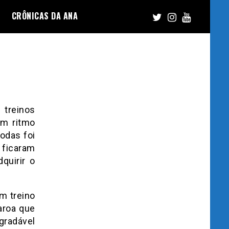
CRÔNICAS DA ANA
s treinos
em ritmo
todas foi
 ficaram
quirir o
m treino
aroa que
gradável