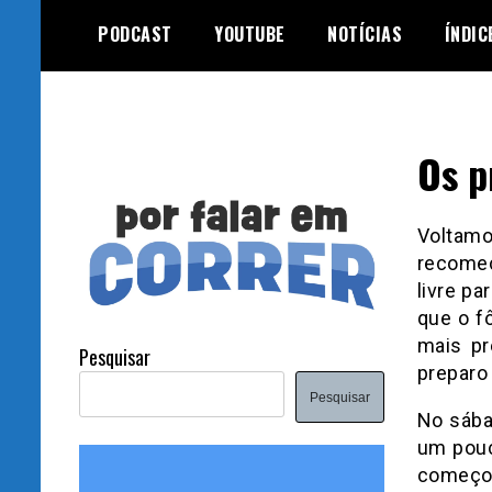
Skip
PODCAST
YOUTUBE
NOTÍCIAS
ÍNDIC
to
content
Os p
Voltamo
recomeç
livre pa
que o f
mais pr
Pesquisar
preparo
Pesquisar
No sába
um pouc
começou